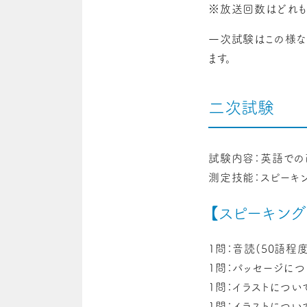
※放送回数はどれも
一次試験はこの様な
ます。
二次試験
試験内容：英語での
測定技能：スピーキ
【スピーキング
1問：音読(50語程
1問：パッセージに
1問：イラストにつ
1問：イラストにつ