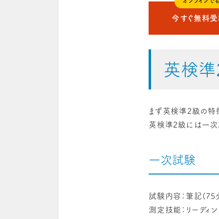
オンラインで
今すぐ無料
英検準
まず英検準2級の特
英検準2級には一次
一次試験
試験内容：筆記(75分
測定技能：リーディン