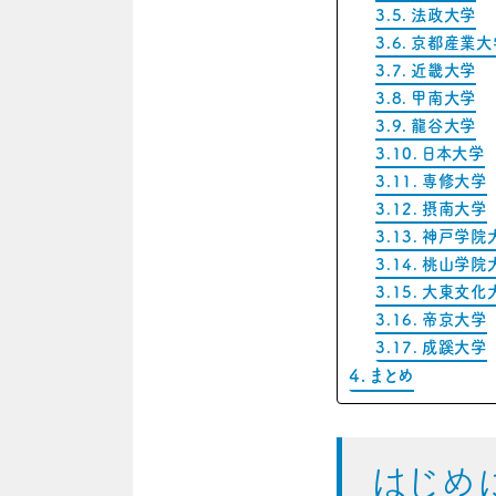
法政大学
京都産業大
近畿大学
甲南大学
龍谷大学
日本大学
専修大学
摂南大学
神戸学院
桃山学院
大東文化
帝京大学
成蹊大学
まとめ
はじめ