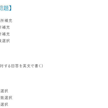
問題】
空所補充
所補充
所補充
致選択
】
に対する回答を英文で書く)
文選択
一致選択
致選択