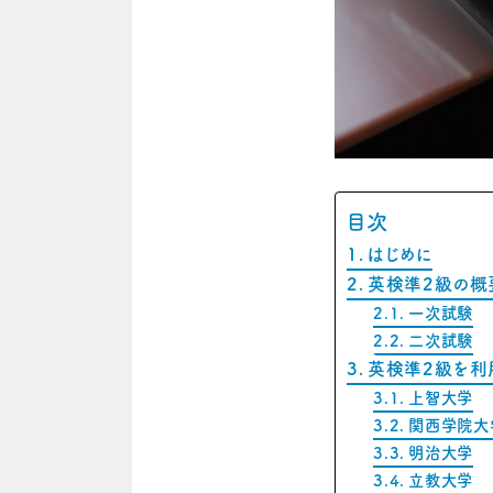
目次
はじめに
英検準2級の概
一次試験
二次試験
英検準2級を利
上智大学
関西学院大
明治大学
立教大学