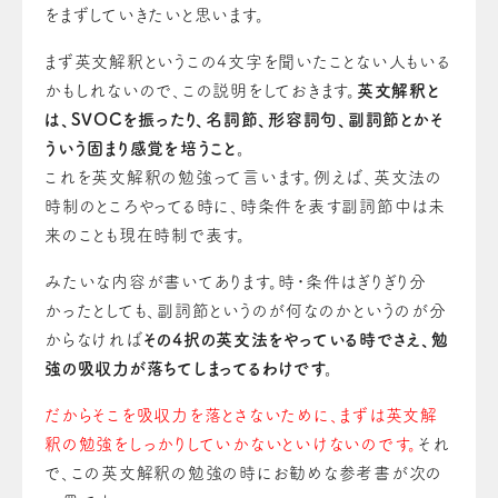
をまずしていきたいと思います。
まず英文解釈というこの4文字を聞いたことない人もいる
かもしれないので、この説明をしておきます。
英文解釈と
は、SVOCを振ったり、名詞節、形容詞句
、
副詞節とかそ
ういう固まり感覚を培うこと。
これを英文解釈の勉強って言います。例えば、英文法の
時制のところやっ
てる
時に、時条件を表す副詞節中は未
来
の
ことも現在時制で表す。
みたいな内容が書いてあります。時・条件はぎりぎり分
かったとしても、副詞節という
の
が何な
の
かという
の
が分
からなければ
その4択の英文法をやっている時でさえ、勉
強の吸収力
が
落ちてしまっ
てる
わけです。
だからそこを吸収力を落とさないために、まずは英文解
釈の勉強
を
しっかりしていかないといけない
の
です。
それ
で、この英文解釈の勉強の時にお勧めな参考書が次
の