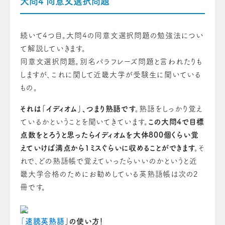
大問4 同意文選択問題
続いて4つ目。大問4の同意文選択問題の勉強法につい
て解説していきます。
同意文選択問題。別名パラフレーズ問題と言われたりも
しますが、これに関して近畿大学が受験生に聞いている
もの。
それは「イディオム」、つまり熟語です。
熟語をしっかり覚え
ているかということを聞いてき
て
います。
この大問4で目標
点数をとろうと思ったらイディオムを大体800個くらい覚
えていけば満点から1ミスぐらいに収める
ことができ
ます
。
そ
れで、どの熟語帳で覚えていったらいい
の
かというと近
畿大学合格のためにお勧めしている英熟語帳は次の2
冊です。
「速読英熟語
」の使い方！