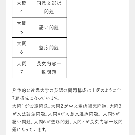
大問
同意文選択
4
問題
大問
語い問題
5
大問
整序問題
6
大問
長文内容一
7
致問題
具体的な近畿大学の英語の問題構成は上図
の
ように全
7題構成になっています。
大問1が会話問題。大問
２
が中文空所補充問題。大問3
が文法語法
問題
。大問4が同意文選択
問題
。 大問5が
語い
問題
。大問6が整序
問題
。大問7が長文内容一致問
題になっています。