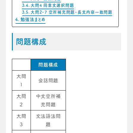
大問4 同意文選択問題
大問2・7 空所補充問題・長文内容一致問題
勉強法まとめ
問題構成
問題構成
大問
会話問題
1
大問
中文空所補
2
充問題
大問
文法語法問
3
題