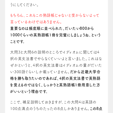
うにし
て
ください。
もちろん、これもこの熟語帳じゃないと受からないよって
言っているわけではありません。
重要な
の
は頻度順に並べられた、だいたい800から
1000ぐらいの英熟語帳1冊を完璧にしましょうね。という
ことです。
大問3と大問6の説明のところでイディオムに関しては4
択
の
英文法書でやらなくていいよと言いました。これはな
ぜかというと、4択の英文法書はイディオムの量がだいた
い300語ぐらいしか載っていません。
だから近畿大学合
格を勝ち取りたい
の
であれば、4択の英文法書で英熟語
を覚える
の
ではなく、しっかりと英熟語帳1冊用意した方
がいいという理由です。
ここで、補足説明しておきますが、この大問4は英語の
100点満点のうち
の
たった
の
8点しかありません。
この8点