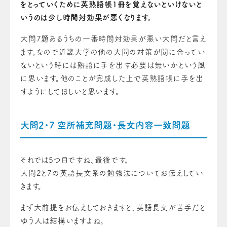
をとっていくために英熟語帳1冊を覚えないといけないと
いう
の
は少し時間対効果が悪くなります。
大問7題あるうちの一番時間対効果が悪い大問だと言え
ます。なので近畿大学の他の大問
の
対策が間に合ってい
ないという時には熟語に手を出す必要は無いかという風
に
思い
ます
。
他のことが完成した上で英熟語帳に手を出
すようにしてほしいと思い
ます
。
大問2・7 空所補充問題・長文内容一致問題
それでは5つ目ですね、最後です。
大問2と7の英語長文系の勉強法についてお伝えしてい
きます。
まず大前提をお伝えしておきますと、英語長文が苦手だと
ゆう人は結構いますよね。