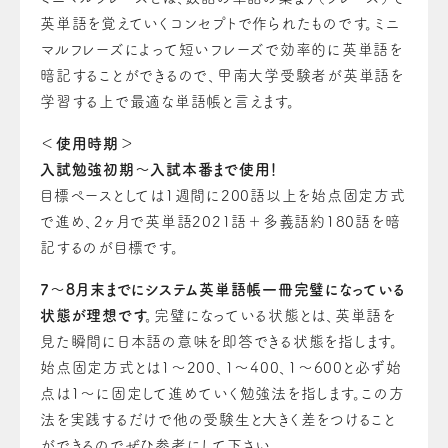
英単語を覚えていくコンセプトで作られたものです。ミニ
マルフレーズによって短いフレーズで効率的に英単語を
暗記することができるので、甲南大学受験者が英単語を
学習する上で最適な単語帳と言えます。
＜使用時期＞
入試勉強初期～入試本番まで使用！
目標ペースとしては1週間に200語以上を始点固定方式
で進め、2ヶ月で英単語2021語＋多義語約180語を暗
記するのが目標です。
7～8月末までにシステム英単語帳一冊完璧になっている
状態が理想です。
完璧になっている状態とは、英単語を
見た瞬間に日本語の意味を即答できる状態を指します。
始点固定方式とは1～200、1～400、1～600と必ず始
点は1～に固定して進めていく勉強法を指します。
この方
法を実践するだけで他の受験生と大きく差をつけること
ができるのでぜひ参考にして下さい。