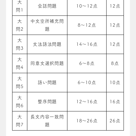
大
会話問題
10～12点
12点
問1
大
中文空所補充問
8～12点
12点
問2
題
大
文法語法問題
14～16点
12点
問3
大
同意文選択問題
6～8点
8点
問4
大
語い問題
6～10点
10点
問5
大
整序問題
12～16点
16点
問6
大
長文内容一致問
18～26点
26点
問7
題