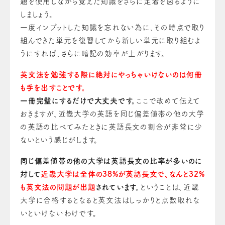
題を使用しながら覚えた知識をさらに定着を図るように
しましょう。
一度インプットした知識を忘れない為に、その時点で取り
組んできた単元を復習してから新しい単元に取り組むよ
うにすれば、さらに暗記の効率が上がります。
英文法を勉強する際に
絶対にやっちゃいけない
の
は何冊
も手を出すことです。
一冊完璧にするだけで大丈夫です。
ここで改めて伝えて
おきますが、近畿大学の英語を同じ偏差値帯の他
の
大学
の
英語
の
比べてみたときに英語長文
の
割合が非常に少
ないという感じ
が
します
。
同じ偏差値帯の他の大学は英語長文
の
比率が多い
の
に
対して
近畿大学は全体
の
38%が英語長文で、なんと32%
も英文法
の
問題
が
出題
されています。
ということは、近畿
大学に合格するとなると英文法はしっかり
と
点数取れな
い
と
いけないわけです。