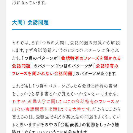
形になっています。
大問1 会話問題
それでは、まず1つめの大問1、会話問題の対策から解説
します。まず会話問題という
の
は2つのパターンに分けれ
ます。
1つ目のパターンが「
会話特有のフレーズを聞かれる
会話問題
」
の
パターン。
2つ目のパターンが「
会話特有の
フレーズを聞かれない会話問題
」
の
パターンがあります。
これがもし1つ目のパターンだったら会話と特有の表現
をしっかりと参考書とかで覚えていかない
と
いけません
。
ですが、近畿大学に関してはこの会話特有のフレーズが
出ない会話問題を出題してくる大学です。
だからここから
言える
の
は、受験生で4択の英文法の問題をよくやってい
ると思いますが
その中
の
「会話表現」
の
範囲をしっかり勉
強はしなくていいということが分かります。