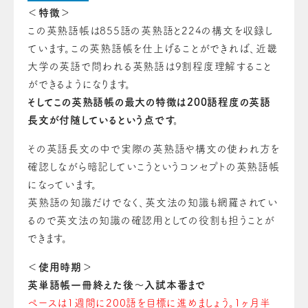
＜特徴＞
この英熟語帳は8
55語の英熟語と224の構文
を収録し
ています。
この英熟語帳を仕上げることができれば、近畿
大学の英語で問われる英熟語は9割程度理解すること
ができるようになります。
そしてこの英熟語帳の最大の特徴は200語程度の英語
長文が付随しているという点です。
その英語長文の中で実際の英熟語や構文の使われ方を
確認しながら暗記していこうというコンセプトの英熟語帳
になっています。
英熟語の知識だけでなく、英文法の知識も網羅されてい
るので英文法の知識の確認用としての役割も担うことが
できます。
＜使用時期＞
英単語帳一冊終えた後〜入試本番まで
ペースは1週間に200語を目標に進めましょう。1ヶ月半