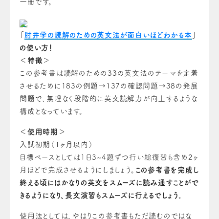
一冊
です
。
「
肘井学の読解のための英文法が面白いほどわかる本
」
の使い方！
＜特徴＞
この参考書は
読解のための33の英文法のテーマを定着
させるために
183の例題→137の確認問題→38の発展
問題で、無理なく段階的に英文読解力が向上するような
構成となっています。
＜使用時期＞
入試初期（1ヶ月以内）
目標ペースとしては1日3~4題ずつ行い総復習も含め2ヶ
月ほどで完成させるようにしましょう。
この参考書を完成し
終える頃にはかなりの英文をスムーズに読み通すことがで
きるようになり、長文演習もスムーズに行えるでしょう。
使用法としては、やはりこの参考書もただ読むのではな