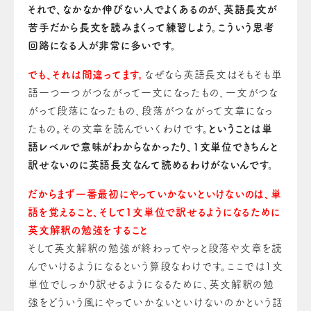
それで、なかなか伸びない人でよくある
の
が、英語長文が
苦手だから長文を読みまくって練習しよう。こういう思考
回路になる人が非常に多い
です
。
でも、それは間違ってます。
なぜなら英語長文はそもそも単
語一つ一つがつながって一文になったもの、一文がつな
がって段落になったもの、段落
が
つながっ
て
文章
に
なっ
たもの。その文章を読んでいくわけです。
ということは単
語レベルで意味がわからなかったり、1文単位できちんと
訳せないのに英語長文なんて読めるわけがない
ん
です。
だからまず一番最初にやっていかないといけない
の
は、単
語を覚えること、そして1文単位で訳せるようになるため
に
英文解釈の勉強をすること
そして
英文解釈の勉強が終わってやっと段落や文章
を
読
んでいけるよう
に
なるという算段なわけ
です
。
ここでは1文
単位でしっかり訳せるようになるために、英文解釈の勉
強をどういう風
に
やっていかないといけない
の
かという話