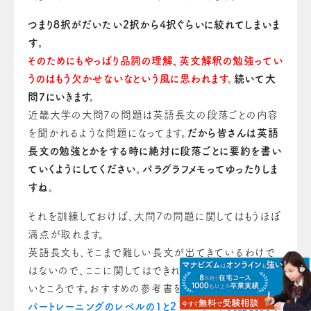
つまり8択がだいたい2択から4択ぐらいに絞れてしまい
ま
す
。
そのためにもやっぱり品詞の理解、英文解釈の勉強ってい
う
の
はもう欠かせないなという風に思われ
ます
。
続いて大
問7にいきます。
近畿大学の大問7の問題は英語長文
の
段落ごと
の
内容
を聞かれるような問題になってます。
だから皆さんは英語
長文の勉強とかをする時に絶対に段落ごと
に
要約を書い
ていくよう
に
してください。パラグラフメモってゆったりしま
すね。
それを訓練しておけば、大問7の問題に関してはもうほぼ
満点が取れます。
英語長文も、そこまで難しい長文が出てきているわけで
はないので、ここに関してはできれば満点をとっ
て
いきた
いところです。おすすめの参考書を紹介しておくと 「
ハイ
パートレーニングのレベル
の
1と2
」「
スピード英語長文
の