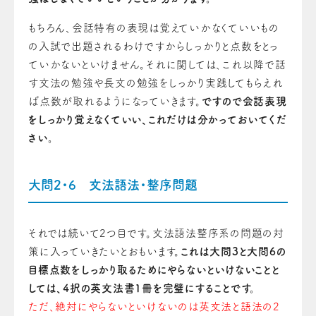
もちろん、会話特有の表現は覚えていかなくていいもの
の入試で出題されるわけですからしっかりと点数をとっ
て
いかないといけません
。
それに関しては、これ以降で話
す文法の勉強や長文の勉強をしっかり実践してもらえれ
ば点数が取れるようになっていきます。
ですので会話表現
をしっかり覚えなくていい、これだけは分かっておい
て
くだ
さい。
大問2・6
文法語法・整序問題
それでは続いて2つ目です。文法語法整序系の問題の対
策に入っていきたいとおもいます。
これは大問3と大問6の
目標点数をしっかり取るためにやらないといけないことと
しては、4択の英文法書1冊を完璧にすることです。
ただ、絶対にやらないといけない
の
は英文法と語法の2