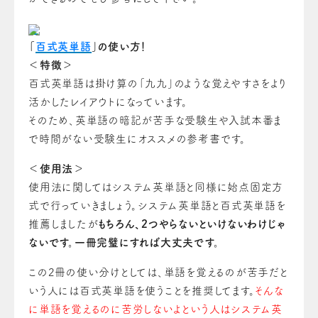
「
百式英単語
」の使い方！
＜特徴＞
百式英単語は掛け算の「九九」のような覚えやすさをより
活かしたレイアウトになっています。
そのため、英単語の暗記が苦手な受験生や入試本番ま
で時間がない受験生にオススメの参考書です。
＜使用法＞
使用法に関してはシステム英単語と同様に始点固定方
式で行っていきましょう。システム英単語と百式英単語を
推薦しましたが
もちろん、2つやらないといけないわけじゃ
ないです。一冊完璧にすれば大丈夫です。
この2冊の使い分けとしては、単語を覚える
の
が苦手だと
いう人には百式英単語を使うこと
を
推奨してます。
そんな
に単語を覚える
の
に苦労しないよという人はシステム英