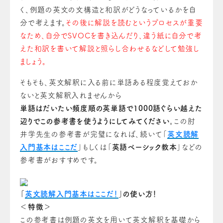
く、例題の英文の文構造と和訳がどうなっているかを自
分で考えます。
その後に解説を読むというプロセスが重要
なため、自分でSVOCを書き込んだり、違う紙に自分で考
えた和訳を書いて解説と照らし合わせるなどして勉強し
ましょう。
そ
もそも、英文解釈に入る前に単語ある程度覚えておか
ないと英文解釈入れませんから
単語はだいたい頻度順の英単語で1000語ぐらい越えた
辺りでこの参考書を使うよう
に
してみ
て
ください。
この肘
井学先生の参考書が完璧になれば、続いて「
英文読解
入門基本はここだ
」もしくは「
英語ベーシック教本
」などの
参考書がおすすめです。
「
英文読解入門基本はここだ！
」の使い方！
＜特徴＞
この参考書は例題の英文を用いて英文解釈を基礎から