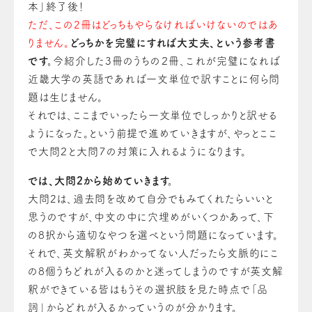
本」終了後！
ただ、この2冊はどっちもやらなければいけない
の
ではあ
りません。
どっちかを完璧にすれば大丈夫、という参考書
です。
今紹介した3冊のうちの
２
冊、これが完璧になれば
近畿大学
の
英語であれば一文単位で訳すことに何ら問
題は生じません。
それでは、ここまでいったら一文単位でしっかりと訳せる
ようになった。という前提で進めていきますが、やっとここ
で大問
２
と大問
７
の対策に入れるようになります。
では、大問2から始めていきます。
大問2は、過去問を改めて自分でもみてくれたらいいと
思う
の
ですが、中文の中に穴埋めがいくつかあって、下
の8択から適切なやつを選べという問題になっ
て
い
ます
。
それで、英文解釈がわかってない人だったら文脈的にこ
の8個うちどれが入る
の
かと迷ってしまう
の
です
が
英文解
釈
が
できている皆はもうその選択肢を見た時点で「品
詞」からどれ
が
入るかっていう
の
が
分かり
ます
。