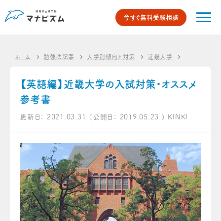
今すぐ無料受験相談
ホーム
勉強法記事
大学別傾向と対策
近畿大学
【英語編】近
【英語編】近畿大学の入試対策・オススメ
参考書
更新日：
2021.03.31
（公開日：
2019.05.23
）
KINKI