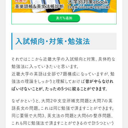
入試傾向・対策・勉強法
それではここから近畿大学の入試傾向と対策、具体的な
勉強法に入っていきたいと思います。
近畿大学の英語は全部で7題構成になっていますが、勉
強法の理論をしっかりと理解しておけば
皆がやらなけれ
ばいけないこと
が
、たった
の
5つに絞る
こと
が
でき
ます。
なぜかというと、大問2中文空所補充問題
と
大問7の英
語長文の問題。これは同じ勉強で済ます
ことができ
ます。
同じ要領で大問3、英文法の問題と大問6の整序問題、
これも同じ勉強法で済ます
ことができる
ので計5つという