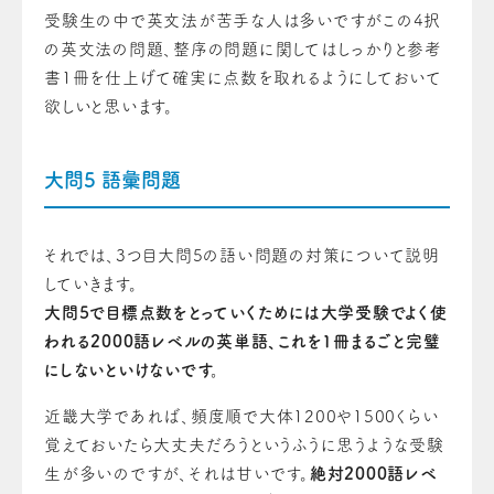
受
験生の中で英文法が苦手な人は多い
です
がこの4択
の英文法
の
問題、整序
の
問題に関してはしっかりと参考
書1冊を仕上げて確実に点数を取れるようにしておい
て
欲しいと思います
。
大問5
語彙
問題
それでは、3つ目大問5の語い問題の対策について説明
していきます。
大問5で目標点数をとっていくためには大学受験でよく使
われる2000語レベルの英単語、これを1冊まるごと完璧
にしないといけないです。
近畿大学であれば、頻度順で大体1200や1500くらい
覚えておいたら大丈夫だろうというふうに思うような受験
生が多い
の
ですが
、
それは甘い
です
。
絶対2000語レベ