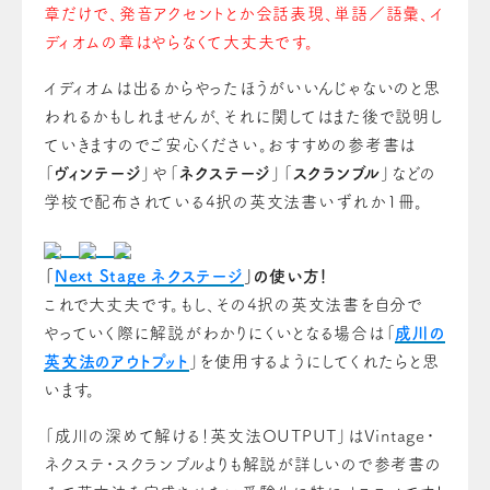
章だけで、発音アクセントとか会話表現、単語／語彙
、
イ
ディオムの章はやらなくて大丈夫です。
イディオムは出るからやったほうがいいんじゃない
の
と思
われるかもしれませんが、それに関してはまた後で説明し
ていきますのでご安心ください。おすすめの参考書は
「
ヴィンテージ
」や「
ネクステージ
」「
スクランブル
」などの
学校で配布されている4択
の
英文法書いずれか1冊。
「
Next Stage ネクステージ
」
の使い方！
これで大丈夫です。もし、その4択の英文法書を自分で
やっていく際に解説がわかりにくいとなる場合は「
成川の
英文法
の
アウトプット
」を使用するようにしてくれたらと思
います
。
「成川の深めて解ける！英文法OUTPUT」はVintage・
ネクステ・スクランブルよりも解説が詳しいので参考書の