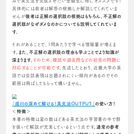
みで英文法を完成させたい受験生に特にオススメです！
具体的には前者は解答の根拠しか解説してくれていま
せんが
後者は正解の選択肢の根拠はもちろん、不正解の
選択肢がなぜダメなのかについても説明してくれていま
す。
それがあることで、1問あたりで学べる情報量が増えま
す。
また、不正解の選択肢の理由も学ぶことでより知識が
深まります。
そのため、模試や過去問などの初見の問題に
対応することが可能です。
先述したとおり、近畿大学の英
語では会話表現は出題されにくい傾向があるのでその
範囲は飛ばしてもらって構いません。
「成川の深めて解ける！英文法OUTPUT」
の使い方！
＜特徴＞
本書の特徴は星の数ほどある英文法の学習書の中で群
を抜いて解説が充実しているという点です。
通常の参考