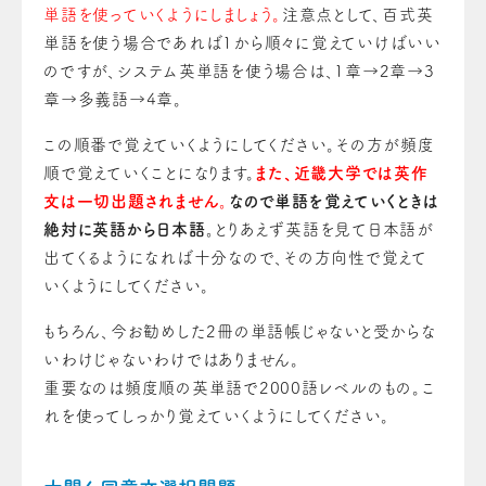
単語を使っていくようにしましょう。
注意点として、百式英
単語を使う場合であれば1から順々に覚えていけばいい
の
ですが、システム英単語を使う場合は、1章→2章→3
章→多義語→4章。
この順番で覚えていくようにしてください。その方が頻度
順で覚えていくことになります。
また、近畿大学では英作
文は一切出題されません。
なので単語を覚えていくときは
絶対に英語から日本語。
とりあえず英語を見て日本語が
出てくるようになれば十分なので、その方向性で覚え
て
いくようにし
て
ください。
もちろん、今お勧めした2冊の単語帳じゃないと受からな
いわけじゃないわけではありません。
重要な
の
は頻度順の英単語で2000語レベルのもの。こ
れを使ってしっかり覚えていくようにし
て
ください。