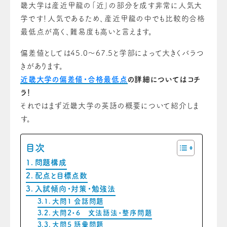
畿大学は産近甲龍の「近」の部分を成す非常に人気大
学です！人気であるため、産近甲龍の中でも比較的合格
最低点が高く、難易度も高いと言えます。
偏差値としては45.0～67.5と学部によって大きくバラつ
きがあります。
近畿大学の偏差値・合格最低点
の詳細についてはコチ
ラ！
それではまず近畿大学の英語の概要について紹介しま
す。
目次
問題構成
配点と目標点数
入試傾向・対策・勉強法
大問1 会話問題
大問2・6 文法語法・整序問題
大問5 語彙問題