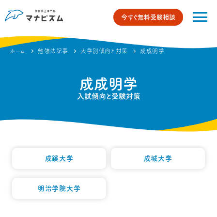
今すぐ無料受験相談
ホーム
勉強法記事
大学別傾向と対策
成成明学
成成明学
入試傾向と受験対策
成蹊大学
成城大学
明治学院大学