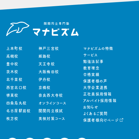
上本町校
神戸三宮校
マナビズムの特徴
サービス
高槻校
姫路校
勉強法記事
豊中校
天王寺校
教育理念
茨木校
大阪梅田校
合格実績
北千里校
伊丹校
保護者様の声
西宮北口校
京橋校
大学企業連携
正社員採用情報
堺東校
奈良西大寺校
アルバイト採用情報
四条烏丸校
オンラインコース
お知らせ
名古屋駅前校
関関同立模試
よくあるご質問
枚方校
英検対策コース
保護者様向けページ