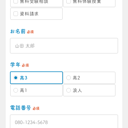
無料受験相談
無料体験授業
資料請求
お名前
必須
学年
必須
高3
高2
高1
浪人
電話番号
必須