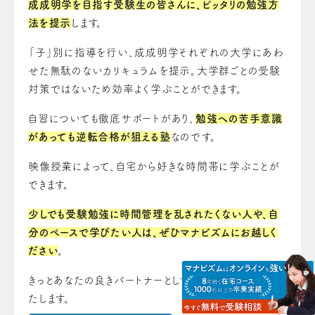
成成明学を目指す受験生の皆さんに、ピッタリの勉強方
法を提示
します。
「子」別に指導を行い、成成明学それぞれの大学にあわ
せた無駄のないカリキュラムを提示。大学群ごとの受験
対策ではないため効率よく学ぶことができます。
自習についても徹底サポートがあり、
勉強への苦手意識
があっても逆転合格が狙える塾
なのです。
映像授業によって、自宅から好きな時間帯に学ぶことが
できます。
少しでも受験勉強に時間管理を乱されたくない人や、自
分のペースで学びたい人は、ぜひマナビズムにお越しく
ださい
。
きっとあなたの良きパートナーとして、受験をサポートい
たします。