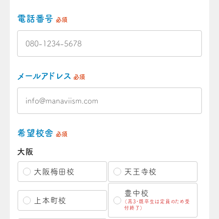
電話番号
必須
メールアドレス
必須
希望校舎
必須
大阪
大阪梅田校
天王寺校
豊中校
上本町校
（高3・既卒生は定員のため受
付終了）