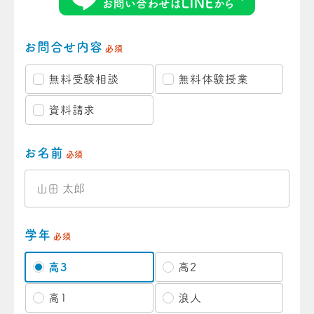
お問合せ内容
必須
無料受験相談
無料体験授業
資料請求
お名前
必須
学年
必須
高3
高2
高1
浪人