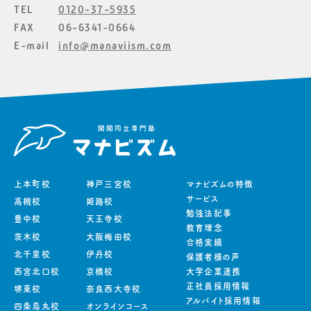
TEL
0120-37-5935
FAX
06-6341-0664
E-mail
info@manaviism.com
上本町校
神戸三宮校
マナビズムの特徴
サービス
高槻校
姫路校
勉強法記事
豊中校
天王寺校
教育理念
茨木校
大阪梅田校
合格実績
北千里校
伊丹校
保護者様の声
西宮北口校
京橋校
大学企業連携
正社員採用情報
堺東校
奈良西大寺校
アルバイト採用情報
四条烏丸校
オンラインコース