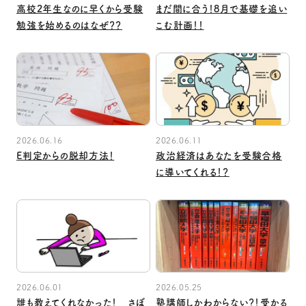
高校2年生なのに早くから受験
まだ間に合う！8月で基礎を追い
勉強を始めるのはなぜ？？
こむ計画！！
2026.06.16
2026.06.11
E判定からの脱却方法！
政治経済はあなたを受験合格
に導いてくれる！？
2026.06.01
2026.05.25
誰も教えてくれなかった！ さぼ
塾講師しかわからない？！受かる