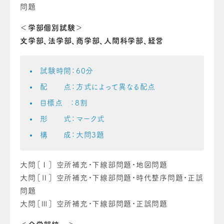
問題
＜学部個別試験＞
文学部、法学部、商学部、人間科学部、経営
試験時間：60分
配 点：方式によって異なる配点
目標点 ：8割
形 式：マーク式
構 成：大問3題
大問［Ⅰ］ 空所補充・下線部問題・地図問題
大問［Ⅱ］ 空所補充・下線部問題・時代整序問題・正誤
問題
大問［Ⅲ］ 空所補充・下線部問題・正誤問題