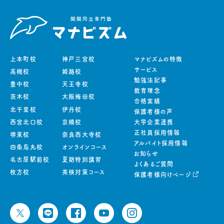
上本町校
神戸三宮校
マナビズムの特徴
サービス
高槻校
姫路校
勉強法記事
豊中校
天王寺校
教育理念
茨木校
大阪梅田校
合格実績
北千里校
伊丹校
保護者様の声
西宮北口校
京橋校
大学企業連携
正社員採用情報
堺東校
奈良西大寺校
アルバイト採用情報
四条烏丸校
オンラインコース
お知らせ
名古屋駅前校
夏期特別講習
よくあるご質問
枚方校
英検対策コース
保護者様向けページ