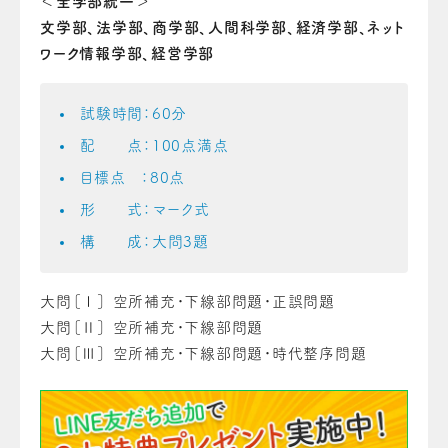
＜全学部統一＞
文学部、法学部、商学部、人間科学部、経済学部、ネット
ワーク情報学部、経営学部
試験時間：60分
配 点：100点満点
目標点 ：80点
形 式：マーク式
構 成：大問3題
大問［Ⅰ］ 空所補充・下線部問題・正誤問題
大問［Ⅱ］ 空所補充・下線部問題
大問［Ⅲ］ 空所補充・下線部問題・時代整序問題