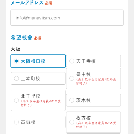
メールアドレス
必須
希望校舎
必須
大阪
大阪梅田校
天王寺校
豊中校
上本町校
（高3・既卒生は定員のため受
付終了）
北千里校
茨木校
（高3・既卒生は定員のため受
付終了）
枚方校
高槻校
（高3・既卒生は定員のため受
付終了）