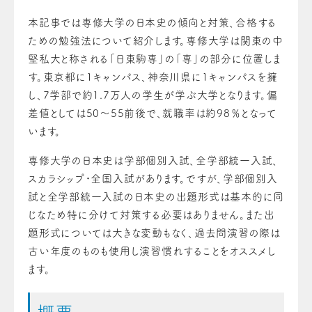
本記事では専修大学の日本史の傾向と対策、合格する
ための勉強法について紹介します。専修大学は関東の中
堅私大と称される「日東駒専」の「専」の部分に位置しま
す。東京都に1キャンパス、神奈川県に1キャンパスを擁
し、7学部で約1.7万人の学生が学ぶ大学となります。偏
差値としては50〜55前後で、就職率は約98％となって
います。
専修大学の日本史は学部個別入試、全学部統一入試、
スカラシップ・全国入試があります。ですが、学部個別入
試と全学部統一入試の日本史の出題形式は基本的に同
じなため特に分けて対策する必要はありません。
また出
題形式については大きな変動もなく、過去問演習の際は
古い年度のものも使用し演習慣れすることをオススメし
ます。