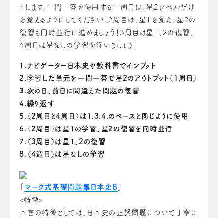
トします。一問一答を使用する一周目は、星2レベルだけ
を覚えるようにしてください！2周目は、星1を覚え、星2の
復習も同時並行に進めましょう！3周目は星1、2の復習、
4周目は星なしの学習を行いましょう！
1.ナビゲーター日本史や教科書でインプット
2.学習した単元を一問一答で星2のアウトプット（1周目）
3.次の日、前日に間違えた問題の復習
4.繰り返す
5.（2周目と4周目）は1.3.4.のペースと同じように使用
6.（2周目）は星1の学習、星2の復習を同時並行
7.（3周目）は星1、2の復習
8.（4週目）は星なしの学習
「
マーク式基礎問題集日本史B
」
<特徴>
本書の特徴としては、日本史の正誤問題について丁寧に