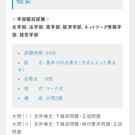
概要
＜学部個別試験＞
文学部、法学部、商学部、経済学部、ネットワーク情報学
部、経営学部
試験時間：60分
配 点：基本100点満点（方式によって異な
る）
目標点 ：8割
形 式：マーク式
構 成：大問3題
大問［Ⅰ］ 空所補充・下線部問題・正誤問題
大問［Ⅱ］ 空所補充・下線部問題・時代整序問題・正誤
問題