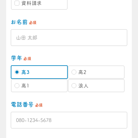
資料請求
お名前
必須
学年
必須
高3
高2
高1
浪人
電話番号
必須