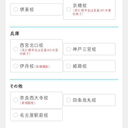
京橋校
堺東校
（高3・既卒生は定員のため受
付終了）
兵庫
西宮北口校
神戸三宮校
（高3・既卒生は定員のため受
付終了）
伊丹校
姫路校
（新規開校）
その他
奈良西大寺校
四条烏丸校
（新規開校）
名古屋駅前校