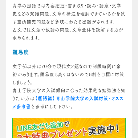
青学の国語では内容把握・書き取り・読み・語意・文学
史などの知識問題、文章の構造を理解できているかを試
す空所補充問題など多岐にわたる出題がされます。
古文では文法や敬語の問題、文章全体を読解する力が
求められます。
難易度
文学部以外は70分で現代文2題なので制限時間に余
裕があります。難易度も高くはないので8割を目標に対策
しましょう。
青山学院大学の入試傾向に合った効果的な勉強法を知
りたい方は
【国語編】青山学院大学の入試対策・オスス
メ参考書
を参考にして下さい。