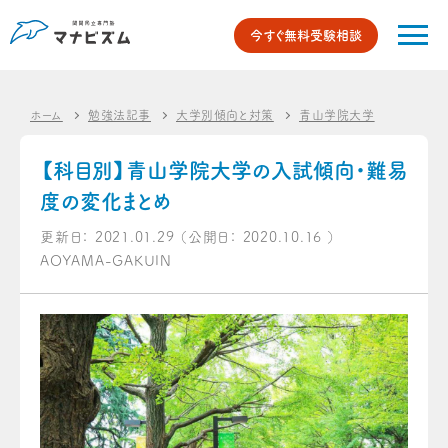
今すぐ無料受験相談
ホーム
勉強法記事
大学別傾向と対策
青山学院大学
【科目別
【科目別】青山学院大学の入試傾向・難易
度の変化まとめ
更新日：
2021.01.29
（公開日：
2020.10.16
）
AOYAMA-GAKUIN