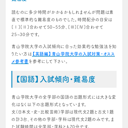
読むのに多少時間がかかるかもしれませんが問題は素
直で標準的な難易度のものでした。時間配分の目安は
[Ⅰ][Ⅱ]合わせて50~55分、[Ⅲ][Ⅳ]合わせて
25~30分です。
青山学院大学の入試傾向に合った効果的な勉強法を知
りたい方は
【英語編】青山学院大学の入試対策・オスス
メ参考書
を参考にして下さい。
【国語】入試傾向・難易度
青山学院大学の全学部の国語の出題形式には大きな変
化はなく以下の出題形式となっています。
文(日本文・史・比較芸術)学部は現代文2題と古文1題
の計3台、その他の学部・学科は現代文2題のみです。ま
た試験時間は全学部・学科とも70分です。