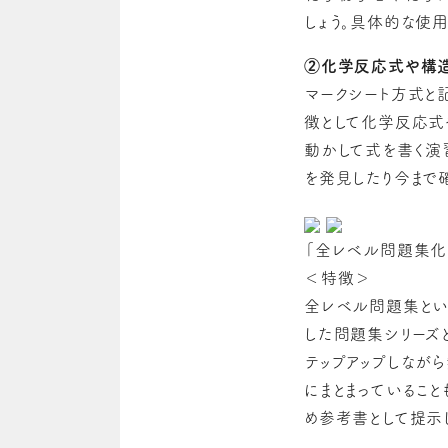
しょう。具体的な使
②化学反応式や構
マークシート方式と
徴として化学反応式
動かして式を書く演
を発見したり今まで
「全レベル問題集化
＜特徴＞
全レベル問題集とい
した問題集シリーズと
テップアップしなが
にまとまっていること
め参考書として提示し