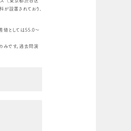
ス （東京都渋谷区
科が設置されており、
値としては55.0～
のみです。過去問演