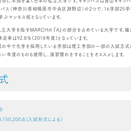
谷に本部を置く日本の私立大学です。キャンパスは青山キャンパ
ンパス（神奈川県相模原市中央区淵野辺）の2つで、16学部25学
学ぶマンモス校となっています。
立大学を指すMARCHの『A』の部分を占めている大学です。偏差
決定率は92.8％(2018年度)となっています。
試の中で化学を採用している学部は理工学部の一部の入試方式
古い年度のものも使用し、演習慣れをすることをオススメします。
式
分
150,200点(入試形式による)