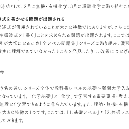
用時期として、2月に無機・有機化学、3月に理論化学に取り組むこ
造式を書かせる問題が出題される
記述式が併用されていることが大きな特徴ではありますが、さら
や構造式を「書く」ことを求められる問題が出題されます。ここで
習が大切になるため「
全レベル問題集
」シリーズに取り組み、演
確実に理解できていなかったところを発見したりし、改善につなげる
学」
う名の通り、シリーズ全体で教科書レベルの基礎～難関大学入
なっています。
「化学基礎」と「化学」で学習する重要事項・考え
ら無理なく学習できるように作られています。
また、理論・無機・有
も大きな特徴の1つです。ここでは、「1.基礎レベル」と「2.共通テ
ておきます。