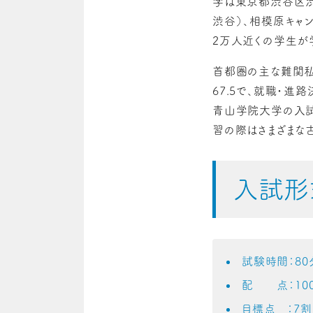
学は東京都渋谷区渋
渋谷）、相模原キャ
2万人近くの学生が
首都圏の主な難関私
67.5で、就職・進路
青山学院大学の入
習の際はさまざまな
入試形
試験時間：80
配 点：100,
目標点 ：7割