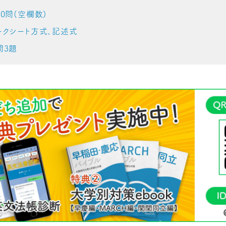
0問(空欄数)
クシート方式、記述式
問3題