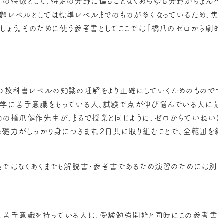
の特徴として、特定の分野に偏ることなくあらゆる分野からまん
問題レベルとしては標準レベルまでのものが多くなっているため、
しょう。そのために使う参考書としてここでは「
橋爪のゼロから劇
の教科書レベルの知識の理解をより正確にしていくためのもので
学に苦手意識をもっている人、試験で点が伸び悩んでいる人に最
の橋爪健作先生が、まるで授業と同じように、ゼロからていねい
基礎力がしっかり身につきます。2冊共に取り組むことで、全範囲を
集ではなくあくまでも解説書・参考書であるため演習のためには
苦手意識を持っている人は、受験勉強開始と同時にこの参考書