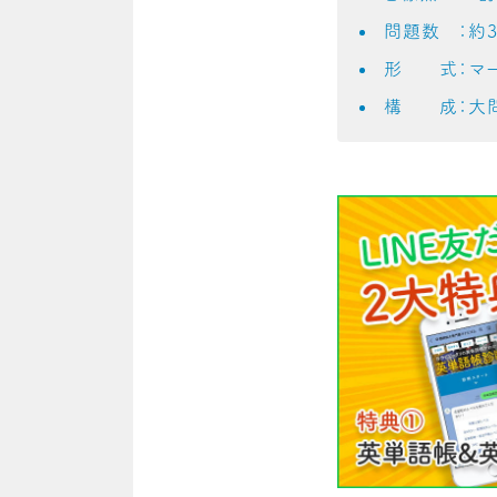
問題数 ：約3
形 式：マー
構 成：大