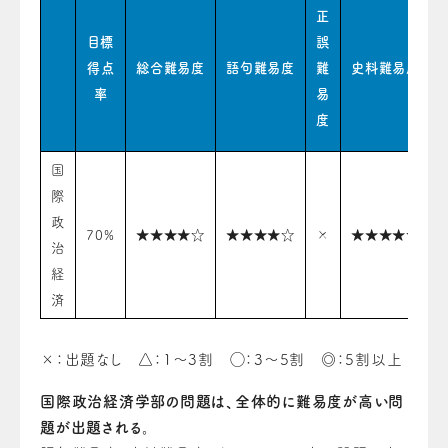
正
目標
誤
得点
総合難易度
語句難易度
難
史料難易度
率
易
度
国
際
政
70%
★★★★☆
★★★★☆
×
★★★★☆
治
経
済
×：出題なし △：1〜3割 ◯：3〜5割 ◎：5割以上
国際政治経済学部の問題は、全体的に難易度が高い問
題が出題される。