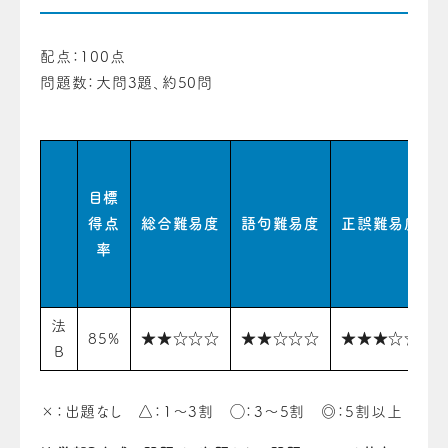
配点：100点
問題数：大問3題、約50問
目標
得点
総合難易度
語句難易度
正誤難易度
率
法
85%
★★☆☆☆
★★☆☆☆
★★★☆☆
B
×：出題なし △：1〜3割 ◯：3〜5割 ◎：5割以上