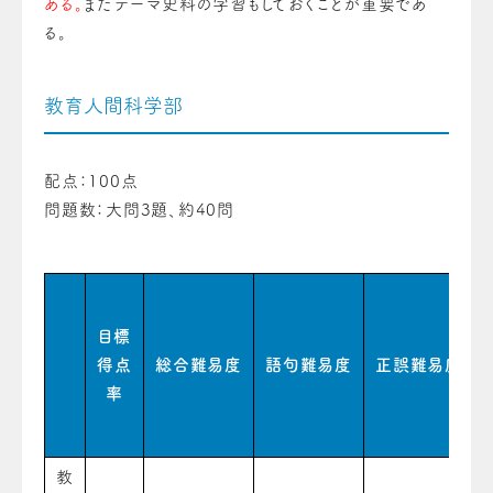
ある。
またテーマ史料の学習もしておくことが重要であ
る。
教育人間科学部
配点：100点
問題数：大問3題、約40問
目標
得点
総合難易度
語句難易度
正誤難易度
率
教