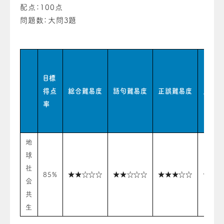
配点：100点
問題数：大問3題
目標
得点
総合難易度
語句難易度
正誤難易度
史料難
率
地
球
社
85%
★★☆☆☆
★★☆☆☆
★★★☆☆
★★☆
会
共
生