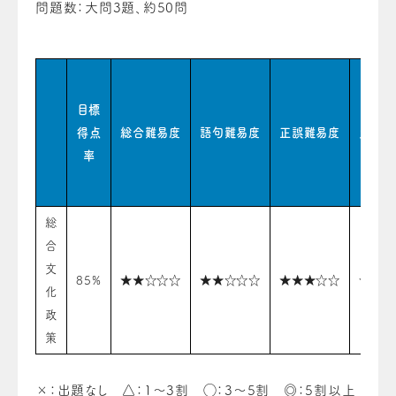
問題数：大問3題、約50問
目標
得点
総合難易度
語句難易度
正誤難易度
史料難
率
総
合
文
85%
★★☆☆☆
★★☆☆☆
★★★☆☆
★★☆
化
政
策
×：出題なし △：1〜3割 ◯：3〜5割 ◎：5割以上