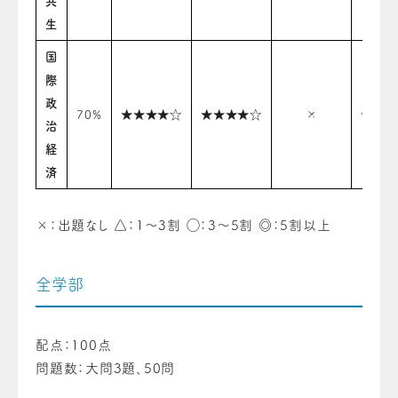
共
生
国
際
政
70%
★★★★☆
★★★★☆
×
★★★
治
経
済
×：出題なし △：1〜3割 ◯：3〜5割 ◎：5割以上
全学部
配点：100点
問題数：大問3題、50問