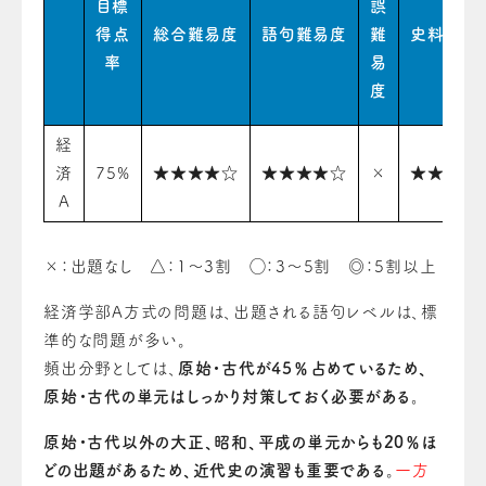
目標
誤
得点
総合難易度
語句難易度
難
史料難易
率
易
度
経
済
75%
★★★★☆
★★★★☆
×
★★★☆
A
×：出題なし △：1〜3割 ◯：3〜5割 ◎：5割以上
経済学部A方式の問題は、出題される語句レベルは、標
準的な問題が多い。
頻出分野としては、
原始・古代が45％占めているため、
原始・古代の単元はしっかり対策しておく必要がある。
原始・古代以外の大正、昭和、平成の単元からも20％ほ
どの出題があるため、近代史の演習も重要である
。
一方