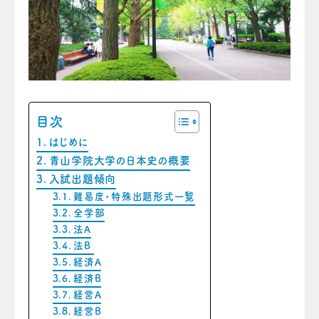
目次
はじめに
青山学院大学の日本史の概要
入試出題傾向
難易度・特殊出題形式一覧
全学部
法A
法B
経済A
経済B
経営A
経営B