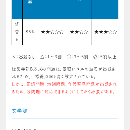
率
経
営
85%
★★☆☆☆
★★☆☆
★★★☆☆
★
B
×：出題なし △：1〜3割 ◯：3〜5割 ◎：5割以上
経営学部B方式の問題は、基礎レベルの語句が出題さ
れるため、目標得点率も高く設定されている。
しかし、正誤問題、地図問題、年代整序問題が出題され
るため、各問題に対応できるようにしておく必要がある。
文学部