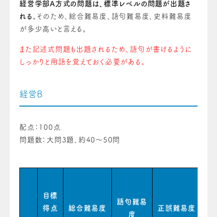
経営学部A方式の問題は、標準レベルの問題が出題さ
れる。
そのため、総合難易度、語句難易度、史料難易度
が多少高いと言える。
また記述式問題も出題されるため、語句が書けるように
しっかりと用語を覚えておく必要がある。
経営B
配点：100点
問題数：大問3題、約40〜50問
目標
語句難易
得点
総合難易度
正誤難易度
史
度