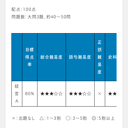
配点：100点
問題数：大問3題、約40〜50問
正
目標
誤
得点
総合難易度
語句難易度
難
史料難易
率
易
度
経
営
80%
★★★☆☆
★★★☆☆
×
★★★☆
A
×：出題なし △：1〜3割 ◯：3〜5割 ◎：5割以上