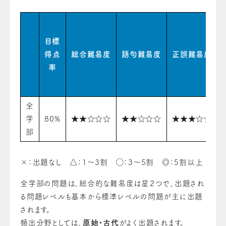
目標
得点
総合難易度
語句難易度
正誤難易度
率
全
学
80%
★★☆☆☆
★★☆☆☆
★★★☆☆
部
×：出題なし △：1〜3割 ◯：3〜5割 ◎：5割以上
全学部の問題は、総合的な難易度は星２つで、出題され
る問題レベルも基本から標準レベルの問題が主に出題
されます。
頻出分野としては、
原始・古代
がよく出題されます。