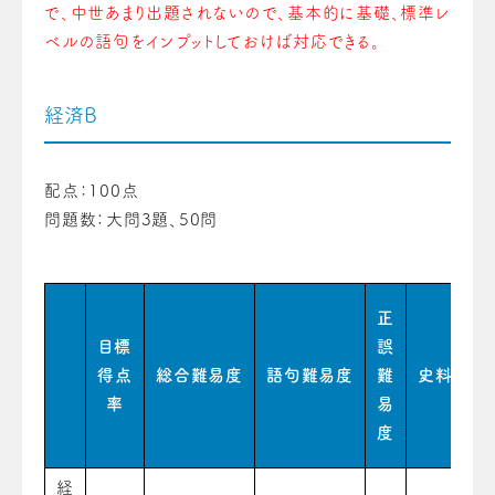
で、中世あまり出題されないので、基本的に基礎、標準レ
ベルの語句をインプットしておけば対応できる。
経済B
配点：100点
問題数：大問3題、50問
正
目標
誤
得点
総合難易度
語句難易度
難
史料難易
率
易
度
経