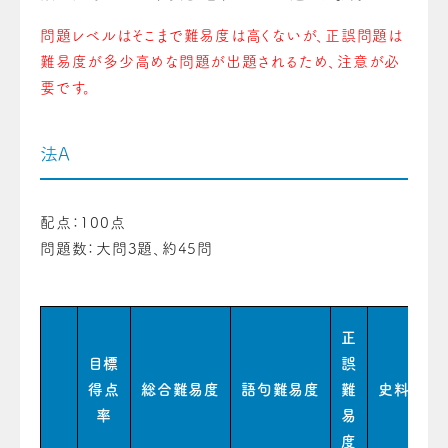
問題レベルはそこまで難易度は高くないが、正誤問題は
難易度が多少高めな問題が出題されるため、注意が必
要です。
法A
配点：100点
問題数：大問3題、約45問
正
目標
誤
得点
総合難易度
語句難易度
難
史料難易
率
易
度