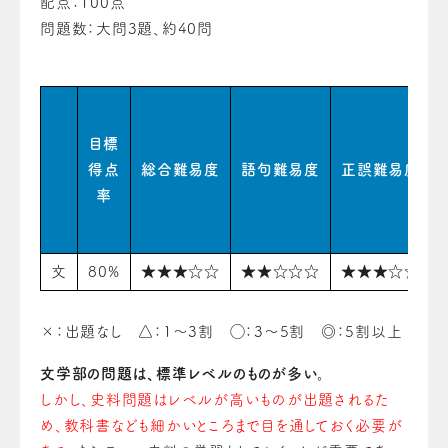
配点：100点
問題数：大問3題、約40問
目標
得点
総合難易度
語句難易度
正誤難易度
率
文
80%
★★★☆☆
★★☆☆☆
★★★☆☆
×：出題なし △：1〜3割 ◯：3〜5割 ◎：5割以上
文学部の問題は、標準レベルのものが多い。
しかし、史料問題はレベルが高いものが出題されるた
め、教科書なども細かいところまで目を通しておく必要が