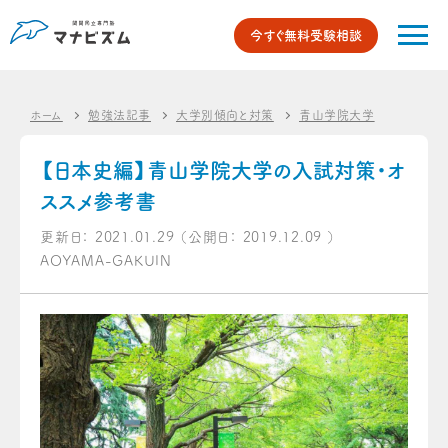
今すぐ無料受験相談
ホーム
勉強法記事
大学別傾向と対策
青山学院大学
【日本史
【日本史編】青山学院大学の入試対策・オ
ススメ参考書
更新日：
2021.01.29
（公開日：
2019.12.09
）
AOYAMA-GAKUIN