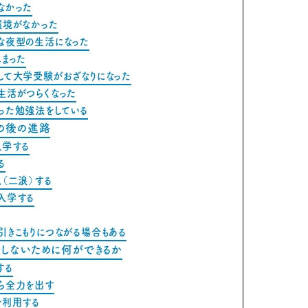
なかった
環境がなかった
な夜型の生活になった
まった
して大学受験がおざなりになった
生活がつらくなった
った勉強法をしている
の後の進路
入学する
る
（二浪）する
入学する
引きこもりにつながる場合もある
しないために何ができるか
する
ら全力を出す
を利用する