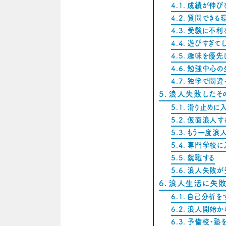
成績が伸び
質問できる
受験に不利
遊びすぎてし
趣味を優先
勉強中心の
独学で間違
浪人失敗したそ
滑り止めに
仮面浪人す
もう一度浪人
専門学校に
就職する
浪人失敗が
浪人生活に失敗
自己分析を
浪人開始か
予備校・塾