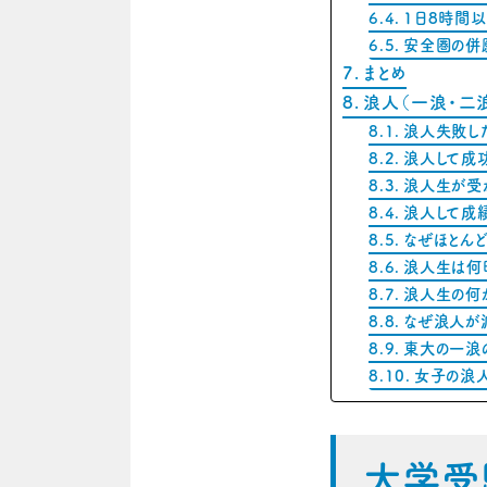
1日8時間
安全圏の併
まとめ
浪人（一浪・二浪
浪人失敗し
浪人して成
浪人生が受
浪人して成
なぜほとん
浪人生は何
浪人生の何
なぜ浪人が
東大の一浪
女子の浪
大学受