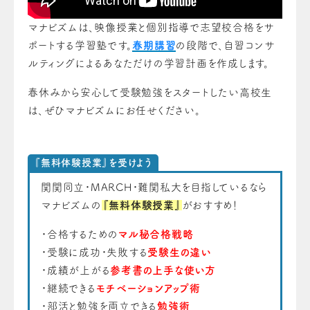
マナビズムは、映像授業と個別指導で志望校合格をサ
ポートする学習塾です。
春期講習
の段階で、自習コンサ
ルティングによるあなただけの学習計画を作成します。
春休みから安心して受験勉強をスタートしたい高校生
は、ぜひマナビズムにお任せください。
『無料体験授業』を受けよう
関関同立・MARCH・難関私大を目指しているなら
マナビズムの
『無料体験授業』
がおすすめ！
・合格するための
マル秘合格戦略
・受験に成功・失敗する
受験生の違い
・成績が上がる
参考書の上手な使い方
・継続できる
モチベーションアップ術
・部活と勉強を両立できる
勉強術