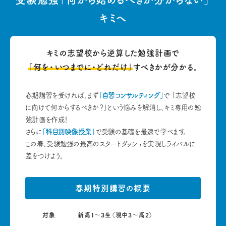
キミへ
キミの志望校から逆算した
勉強計画で
「何を・いつまでに・どれだけ」
すべきかが分かる。
春期講習を受ければ、まず
「自習コンサルティング」
で
「志望校
に向けて何からするべきか？」という悩みを解消し、キミ専用の勉
強計画を作成！
さらに
「科目別映像授業」
で受験の基礎を最速で学べます。
この春、受験勉強の最高のスタートダッシュを実現しライバルに
差をつけよう。
春期特別講習の概要
対象
新高1～3生（現中3～高2）