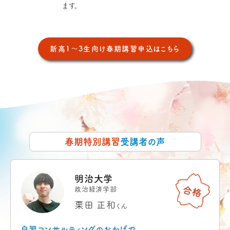
ます。
新高1〜3生向け春期講習
申込はこちら
春期特別講習
受講者の声
明治大学
政治経済学部
栗田 正和
くん
自習コンサルティングのおかげで