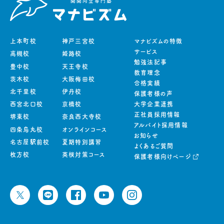
上本町校
神戸三宮校
マナビズムの特徴
サービス
高槻校
姫路校
勉強法記事
豊中校
天王寺校
教育理念
茨木校
大阪梅田校
合格実績
北千里校
伊丹校
保護者様の声
西宮北口校
京橋校
大学企業連携
正社員採用情報
堺東校
奈良西大寺校
アルバイト採用情報
四条烏丸校
オンラインコース
お知らせ
名古屋駅前校
夏期特別講習
よくあるご質問
枚方校
英検対策コース
保護者様向けページ