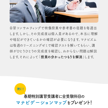
自習コンサルティングで映像授業や参考書の宿題を毎週出
します。しかし、その完成度は個人差があるので、本当に理解
や暗記ができているかの確認が必要になります。マナビズム
は毎週のリーズニングゼミで確認テストを解いてもらい、講
師がひとりひとりの完成度を確認し、わからない問題は解説
します。それによって「
授業の分かったつもりを解消
」します。
春期特別講習受講者に全受験科目の
マナビゲーションマップ
プレゼント！
を