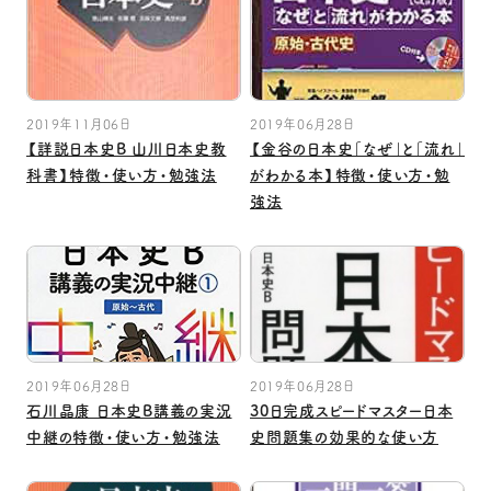
2019年11月06日
2019年06月28日
【詳説日本史B 山川日本史教
【金谷の日本史「なぜ」と「流れ」
科書】特徴・使い方・勉強法
がわかる本】特徴・使い方・勉
強法
2019年06月28日
2019年06月28日
石川晶康 日本史B講義の実況
30日完成スピードマスター日本
中継の特徴・使い方・勉強法
史問題集の効果的な使い方