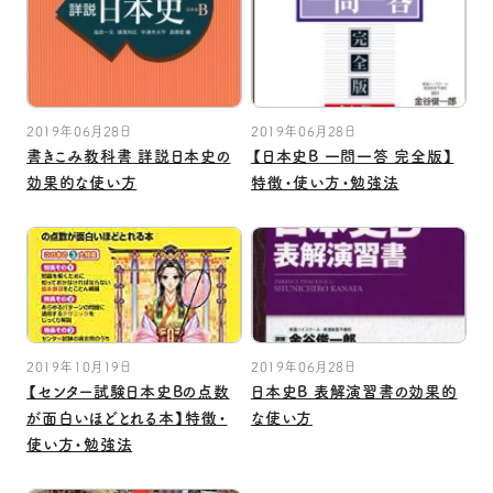
2019年06月28日
2019年06月28日
書きこみ教科書 詳説日本史の
【日本史B 一問一答 完全版】
効果的な使い方
特徴・使い方・勉強法
2019年10月19日
2019年06月28日
【センター試験日本史Bの点数
日本史B 表解演習書の効果的
が面白いほどとれる本】特徴・
な使い方
使い方・勉強法