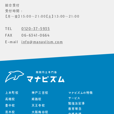
総合受付
受付時間 :
【月〜金】15:00〜21:00【土】13:00〜21:00
TEL
0120-37-5935
FAX
06-6341-0664
E-mail
info@manaviism.com
上本町校
神戸三宮校
マナビズムの特徴
サービス
高槻校
姫路校
勉強法記事
豊中校
天王寺校
教育理念
茨木校
大阪梅田校
合格実績