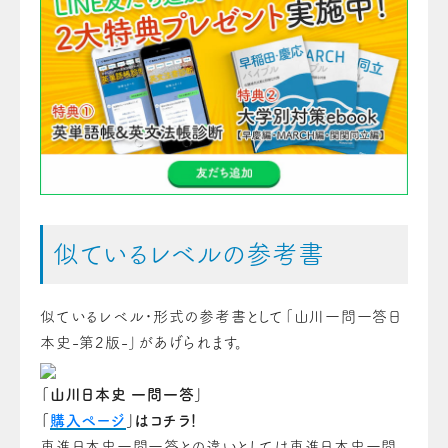
似ているレベルの参考書
似ているレベル・形式の参考書として「
山川一問一答日
本史-第2版-
」があげられます。
「山川日本史 一問一答」
「
購入ページ
」はコチラ！
東進日本史一問一答との違いとしては東進日本史一問