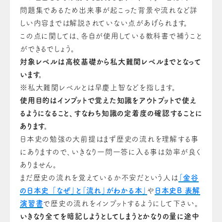
問題集であるため出来事が起こった背景や流れなど詳
しい内容までは解説されていない点があげられます。
この点に関しては、各自が使用している教科書で補うこと
ができるでしょう。
対象レベルは高校基礎から私大難関レベルまでとなって
います。
※私大難関レベルとは早慶上智などを指します。
使用目的はインプットで覚えた知識をアウトプットで使え
るようになること、すなわち知識の定着度の確認することに
あります。
日本史の勉強の大前提はまず歴史の流れを理解する事
にありますので、いきなり一問一答に入る事は効率が良く
ありません。
まだ歴史の流れを覚えているか不安だという人は
「金谷
の日本史 「なぜ」と「流れ」がわかる本」
や
日本史B 表解
演習書
で歴史の流れをインプットするようにして下さい。
いきなり全てを暗記しようとしてしまうとかなりの量に途中