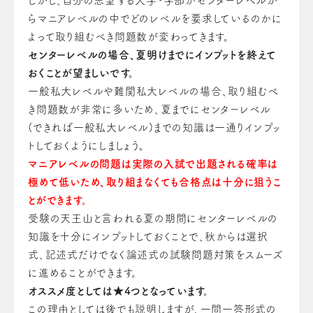
しかし、自分の志望する大学・学部がセンターレベルか
らマニアレベルの中でどのレベルを要求しているのかに
よって取り組むべき問題数が変わってきます。
センターレベルの場合、夏明けまでにインプットを終えて
おくことが望ましいです。
一般私大レベルや難関私大レベルの場合、取り組むべ
き問題数が非常に多いため、夏までにセンターレベル
(できれば一般私大レベル)までの知識は一通りインプッ
トしておくようにしましょう。
マニアレベルの問題は実際の入試で出題される確率は
極めて低いため、取り組まなくても合格点は十分に狙うこ
とができます。
受験の天王山と言われる夏の期間にセンターレベルの
知識を十分にインプットしておくことで、秋からは選択
式、記述式だけでなく論述式の試験問題対策をスムーズ
に進めることができます。
オススメ度としては★4つとなっています。
この理由としては後でも説明しますが、一問一答形式の