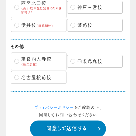
西宮北口校
神戸三宮校
（高3・既卒生は定員のため受
付終了）
伊丹校
姫路校
（新規開校）
その他
奈良西大寺校
四条烏丸校
（新規開校）
名古屋駅前校
プライバシーポリシー
をご確認の上、
同意してお問い合わせください