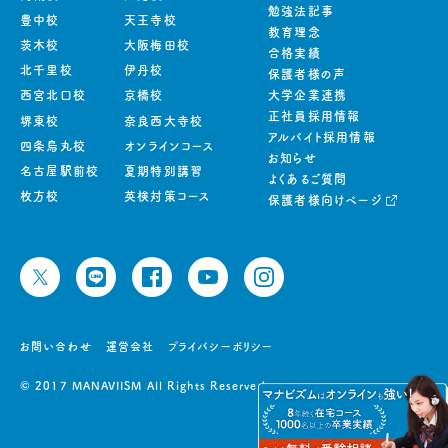
勉強法記事
豊中校
天王寺校
教育理念
茨木校
大阪梅田校
合格実績
北千里校
伊丹校
保護者様の声
西宮北口校
京橋校
大学企業連携
正社員採用情報
堺東校
奈良西大寺校
アルバイト採用情報
四条烏丸校
オンラインコース
お知らせ
名古屋駅前校
夏期特別講習
よくあるご質問
枚方校
英検対策コース
保護者様向けページ
お問い合わせ
運営会社
プライバシーポリシー
© 2017 MANAVIISM All Rights Reserved.