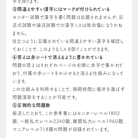
字を誇ります。
③間違えやすい漢字にはマークが付けられている
センター試験で漢字を書く問題は出題されませんが、記
述式試験や論述試験での漢字ミスは致命傷になりかね
ません。
目立つように記載されている間違えやすい漢字を確認し
ておくことで、このようなミスを防ぐことができます。
④答えは赤シートで消えるように書かれている
問題の答えはそれぞれページの右側に赤字で書かれて
おり、付属の赤シートをかぶせると消える仕組みになって
います。
この仕組みを利用することで、隙間時間に場所を選ばず
問題演習をすることが可能です。
⑤圧倒的な問題数
前述したとおり、この参考書にはセンターレベル1802
題、一般私大レベル2240題、難関私大レベル1960題、
マニアレベル718題の問題が収録されています。