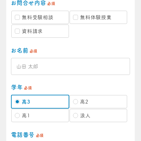
お問合せ内容
必須
無料受験相談
無料体験授業
資料請求
お名前
必須
学年
必須
高3
高2
高1
浪人
電話番号
必須