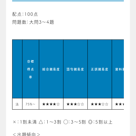
配点：100点
問題数：大問3〜4題
目標
得点
総合難易度
語句難易度
正誤難易度
資料難易度
率
法
75%〜
★★★★☆
★★★☆☆
★★★☆☆
★★★☆☆
×：1割未満 △：1〜3割 ◯：3〜5割 ◎：5割以上
＜出題傾向＞