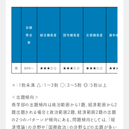
目標
得点
総合難易度
語句難易度
正誤難易度
資料難易度
率
商
80%〜
★★★☆☆
★★★☆☆
★★★☆☆
★★★☆☆
×：1割未満 △：1〜3割 ◯：3〜5割 ◎：5割以上
＜出題傾向＞
商学部の出題傾向は政治範囲から1題、経済範囲から2
題出題される場合と政治範囲2題、経済範囲2題の出題
の2つのパターンが傾向にある。問題傾向としては、「経
済理論」の分野や「国際政治」の分野などの出題が多い