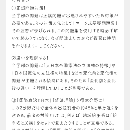
＜対策＞
①
正誤問題対策！
全学部の問題は正誤問題が出題されやすいため対策が
必要である。その対策方法として「マーク式基礎問題集」
での演習が挙げられる。この問題集を使用する時必ず解
いて終わりではなく、なぜ間違えたのかなど復習に時間
をかけるようにしてください。
②
違いを理解する！
全学部の問題は「大日本帝国憲法の立法権の特徴」や
「日本国憲法の立法権の特徴」などの変化前と変化後の
問題が出題される傾向にある。そのため「変化前と変化
後の違い」を理解しておくことが重要である。
③
「国際政治と日本」「経済理論」を得意分野に！
この2分野だけで全体の出題割合の約45%と半分近くを
占める。前者の対策としては、例えば、地域紛争系は「紛
争名と民族」をセットで覚えたりすることが重要である。