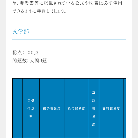
め、参考書等に記載されている公式や図表は必ず活用
できるように学習しましょう。
文学部
配点：100点
問題数：大問3題
正
語
目標
誤
句
得点
総合難易度
語句難易度
難
資料難易度
問
率
易
題
度