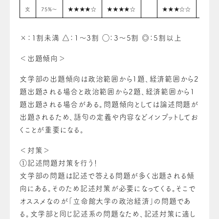
文
75%〜
★★★★☆
★★★★☆
★★★☆☆
◎
×：1割未満 △：1〜3割 ◯：3〜5割 ◎：5割以上
＜出題傾向＞
文学部の出題傾向は政治範囲から1題、経済範囲から2
題出題される場合と政治範囲から2題、経済範囲から1
題出題される場合がある。問題傾向としては論述問題が
出題されるため、語句の定義や内容などインプットしてお
くことが重要になる。
＜対策＞
①
記述問題対策を行う！
文学部の問題は記述で答える問題が多く出題される傾
向にある。そのため記述対策が必要になってくる。そこで
オススメなのが「立命館大学の政治経済」の問題であ
る。文学部と同じ記述系の問題なため、記述対策に適し