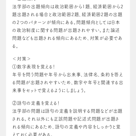
法学部の出題傾向は政治範囲から1題、経済範囲から2
題出題される場合と政治範囲2題、経済範囲2題の出題
の2つのパターンが傾向にある。問題傾向としては日本
の政治制度に関する問題が出題されやすい。また論述
問題なども出題される傾向にあるため、対策が必要であ
る。
＜対策＞
①
数字表現を覚える！
年号を問う問題や年号から出来事、法律名、条約を答え
る問題が出題されやすいため、数字や年号と関連する出
来事をセットで覚えるようにしましょう。
②
語句の定義を覚える！
法学部の問題は語句の定義を説明する問題などが出題
される。それ以外にも正誤問題や記述式問題が出題さ
れる傾向にあるため、語句の定義や内容をしっかりと覚
えておく必要がある。