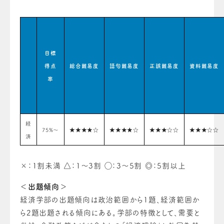
目標
得点
総合難易度
語句難易度
正誤難易度
資料難易度
率
経
75%〜
★★★★☆
★★★★☆
★★★☆☆
★★★☆☆
済
×：1割未満 △：1〜3割 ◯：3〜5割 ◎：5割以上
＜出題傾向＞
経済学部の出題傾向は政治範囲から1題、経済範囲か
ら2題出題される傾向にある。学部の特徴として、需要と