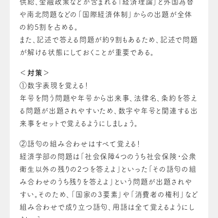
供給、金融政策などが含まれる「経済理論」と外国為替
や南北問題などの「国際経済体制」からの出題が全体
の約5割を占める。
また、記述で答える問題が約9割もあるため、記述で問題
が解ける状態にしておくことが重要である。
＜対策＞
①
数字表現を覚える！
年号を問う問題や年号から出来事、法律名、条約を答え
る問題が出題されやすいため、数字や年号と関連する出
来事をセットで覚えるようにしましょう。
②
語句の組み合わせはすべて覚える！
経済学部の問題は「社会保障4つのうち社会保険・公衆
衛生以外の残りの2つを答えよ」といった「その語句の組
み合わせのうち残りを答えよ」という問題が出題されや
すい。そのため、「国家の3要素」や「消費者の権利」など
組み合わせで成り立つ語句、用語は全て覚えるようにし