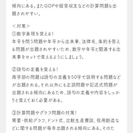
傾向にある。またGDPや経常収支などの計算問題も出
題されやすい。
＜対策＞
①
数字表現を覚える！
年号を問う問題や年号から出来事、法律名、条約を答え
る問題が出題されやすいため、数字や年号と関連する出
来事をセットで覚えるようにしましょう。
②
語句の定義を覚える！
商学部の問題は語句の定義を50字で説明する問題など
が出題される。それ以外にも正誤問題や記述式問題が
出題される傾向にあるため、語句の定義や内容をしっか
りと覚えておく必要がある。
③
計算問題やグラフ問題の対策！
需要・供給グラフ、ドント式、比較生産費説、信用創造な
どに関する問題が毎年出題される傾向にある。そのた