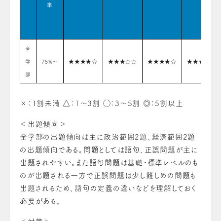
率
全
学
75%〜
★★★★☆
★★★☆☆
★★★★☆
★★★☆☆
部
×：1割未満 △：1〜3割 ◯：3〜5割 ◎：5割以上
＜出題傾向＞
全学部の出題傾向は主に政治範囲2題、経済範囲2題
の出題傾向である。問題としては語句、正誤問題が主に
出題されやすい。また語句問題は基礎・標準レベルのも
のが出題される一方で正誤問題は少し難しめの問題も
出題されるため、語句の定義の違いなどを理解しておく
必要がある。