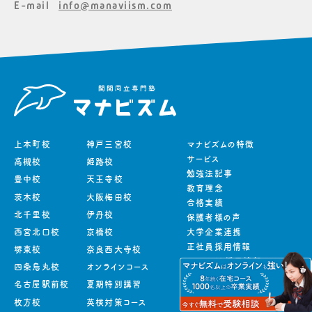
E-mail
info@manaviism.com
上本町校
神戸三宮校
マナビズムの特徴
サービス
高槻校
姫路校
勉強法記事
豊中校
天王寺校
教育理念
茨木校
大阪梅田校
合格実績
北千里校
伊丹校
保護者様の声
西宮北口校
京橋校
大学企業連携
正社員採用情報
堺東校
奈良西大寺校
アルバイト採用情報
四条烏丸校
オンラインコース
お知らせ
名古屋駅前校
夏期特別講習
よくあるご質問
枚方校
英検対策コース
保護者様向けページ