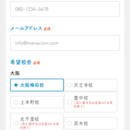
メールアドレス
必須
希望校舎
必須
大阪
大阪梅田校
天王寺校
豊中校
上本町校
（高3・既卒生は定員のため受
付終了）
北千里校
茨木校
（高3・既卒生は定員のため受
付終了）