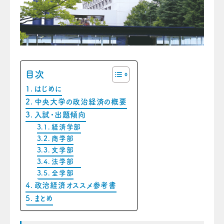
目次
はじめに
中央大学の政治経済の概要
入試・出題傾向
経済学部
商学部
文学部
法学部
全学部
政治経済オススメ参考書
まとめ