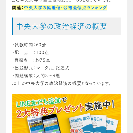
関連：
中央大学の偏差値・合格最低点ランキング
中央大学の政治経済の概要
・試験時間：60分
・配 点 ：100点
・目標点 ：約75点
・出題形式：マーク式、記述式
・問題構成：大問3〜4題
以上が中央大学の政治経済の概要となっています。