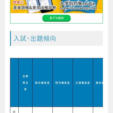
入試・出題傾向
目標
得点
総合難易度
語句難易度
正誤難易度
資料難易度
率
経