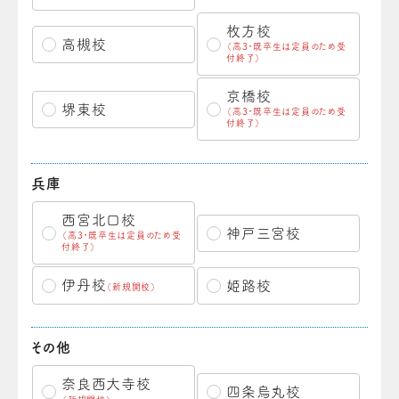
枚方校
高槻校
（高3・既卒生は定員のため受
付終了）
京橋校
堺東校
（高3・既卒生は定員のため受
付終了）
兵庫
西宮北口校
神戸三宮校
（高3・既卒生は定員のため受
付終了）
伊丹校
姫路校
（新規開校）
その他
奈良西大寺校
四条烏丸校