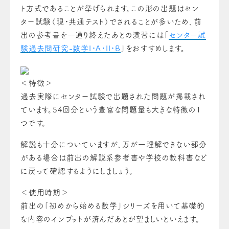
ト方式であることが挙げられます。この形の出題はセン
ター試験（現・共通テスト）でされることが多いため、前
出の参考書を一通り終えたあとの演習には「
センター試
験過去問研究-数学I・A・II・B
」をおすすめします。
＜特徴＞
過去実際にセンター試験で出題された問題が掲載され
ています。54回分という豊富な問題量も大きな特徴の1
つです。
解説も十分についていますが、万が一理解できない部分
がある場合は前出の解説系参考書や学校の教科書など
に戻って確認するようにしましょう。
＜使用時期＞
前出の「初めから始める数学」シリーズを用いて基礎的
な内容のインプットが済んだあとが望ましいといえます。