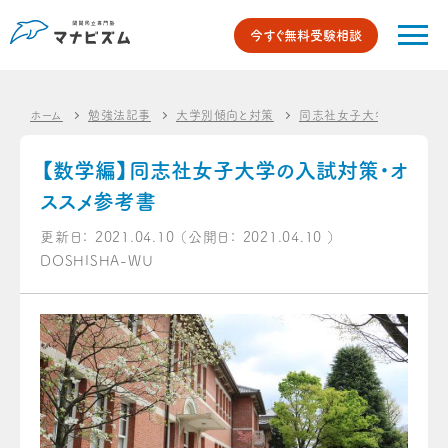
今すぐ無料受験相談
ホーム
勉強法記事
大学別傾向と対策
同志社女子大学
【数
【数学編】同志社女子大学の入試対策・オ
ススメ参考書
更新日：
2021.04.10
（公開日：
2021.04.10
）
DOSHISHA-WU