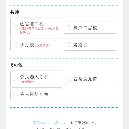
兵庫
西宮北口校
神戸三宮校
（高3・既卒生は定員のため受
付終了）
伊丹校
姫路校
（新規開校）
その他
奈良西大寺校
四条烏丸校
（新規開校）
名古屋駅前校
プライバシーポリシー
をご確認の上、