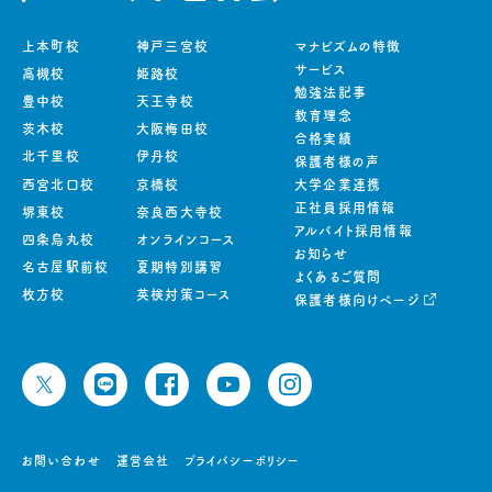
上本町校
神戸三宮校
マナビズムの特徴
サービス
高槻校
姫路校
勉強法記事
豊中校
天王寺校
教育理念
茨木校
大阪梅田校
合格実績
北千里校
伊丹校
保護者様の声
西宮北口校
京橋校
大学企業連携
正社員採用情報
堺東校
奈良西大寺校
アルバイト採用情報
四条烏丸校
オンラインコース
お知らせ
名古屋駅前校
夏期特別講習
よくあるご質問
枚方校
英検対策コース
保護者様向けページ
お問い合わせ
運営会社
プライバシーポリシー