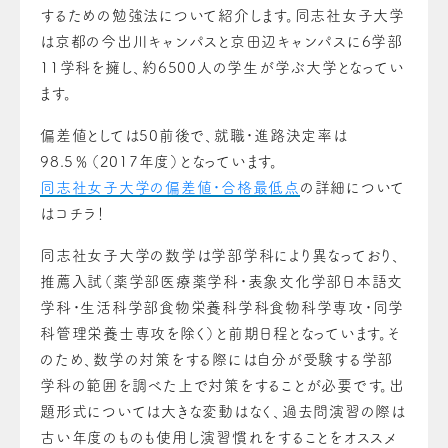
するための勉強法について紹介します。同志社女子大学
は京都の今出川キャンパスと京田辺キャンパスに6学部
11学科を擁し、約6500人の学生が学ぶ大学となってい
ます。
偏差値としては50前後で、就職・進路決定率は
98.5％（2017年度）となっています。
同志社女子大学の偏差値・合格最低点
の詳細について
はコチラ！
同志社女子大学の数学は学部学科により異なっており、
推薦入試（薬学部医療薬学科・表象文化学部日本語文
学科・生活科学部食物栄養科学科食物科学専攻・同学
科管理栄養士専攻を除く）と前期日程となっています。そ
のため、数学の対策をする際には自分が受験する学部
学科の範囲を調べた上で対策をすることが必要です。出
題形式については大きな変動はなく、過去問演習の際は
古い年度のものも使用し演習慣れをすることをオススメ