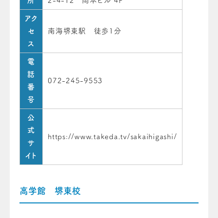
所
2-4-12 岡本ビル 4F
アク
セ
南海堺東駅 徒歩1分
ス
電
話
072-245-9553
番
号
公
式
https://www.takeda.tv/sakaihigashi/
サ
イト
高学館 堺東校