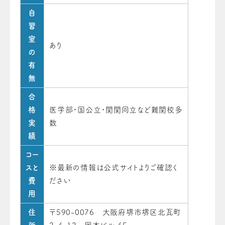
自
習
室
あり
の
有
無
合
格
医学部・国公立・関関同立など難関校多
実
数
績
コー
スと
※最新の情報は公式サイトよりご確認く
費
ださい
用
住
〒590-0076 大阪府堺市堺区北瓦町