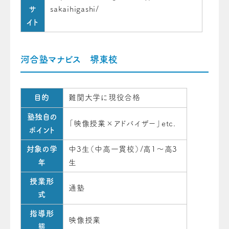
サ
sakaihigashi/
イト
河合塾マナビス 堺東校
目的
難関大学に現役合格
塾独自の
「映像授業×アドバイザー」etc.
ポイント
対象の学
中3生（中高一貫校）/高1～高3
年
生
授業形
通塾
式
指導形
映像授業
態