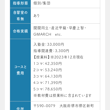
指導形態
個別/集団
自習室の
あり
有無
関関同立・産近甲龍・早慶上智・
合格実績
GMARCH etc.
入塾金：33,000円
指導関連費：3,300円
【授業料】※2023年12月現在
1コマ：42,350円
コースと
2コマ：53,240円
費用
3コマ：64,130円
4コマ：71,390円
5コマ：78,650円
※教材費は授業料に含まれています
〒590-0079 大阪府堺市堺区新町
住所