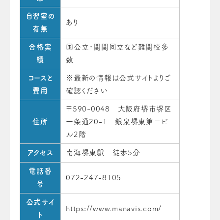
自習室の
あり
有無
合格実
国公立・関関同立など難関校多
績
数
コースと
※最新の情報は公式サイトよりご
費用
確認ください
〒590-0048 大阪府堺市堺区
住所
一条通20-1 銀泉堺東第二ビ
ル2階
アクセス
南海堺東駅 徒歩5分
電話番
072-247-8105
号
公式サイ
https://www.manavis.com/
ト