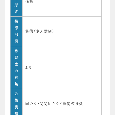
通塾
形
式
指
導
集団（少人数制）
形
態
自
習
室
あり
の
有
無
合
格
国公立・関関同立など難関校多数
実
績