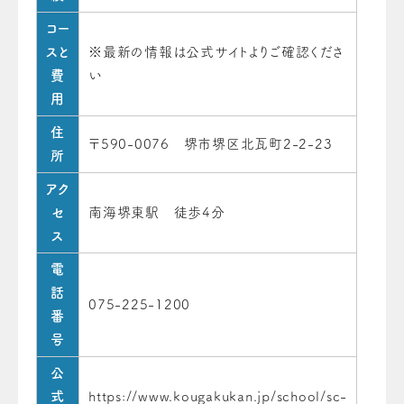
コー
スと
※最新の情報は公式サイトよりご確認くださ
費
い
用
住
〒590-0076 堺市堺区北瓦町2-2-23
所
アク
セ
南海堺東駅 徒歩4分
ス
電
話
075-225-1200
番
号
公
式
https://www.kougakukan.jp/school/sc-