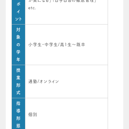
が楽になる」「自学自習の徹底管理」
ポ
etc.
イ
ント
対
象
の
小学生・中学生/高1生～既卒
学
年
授
業
通塾/オンライン
形
式
指
導
個別
形
態