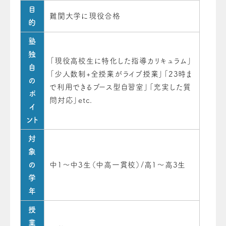
目
難関大学に現役合格
的
塾
独
「現役高校生に特化した指導カリキュラム」
自
「少人数制+全授業がライブ授業」「23時ま
の
で利用できるブース型自習室」「充実した質
ポ
問対応」etc.
イ
ント
対
象
の
中1～中3生（中高一貫校）/高1～高3生
学
年
授
業