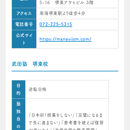
5-16 堺東アサヒビル 3階
アクセス
南海堺東駅より徒歩4分
電話番号
072-225-5315
公式サイ
https://manaviism.com/
ト
武田塾 堺東校
目
逆転合格
的
塾
独
「日本初！授業をしない」「完璧になるま
自
で先に進まない」「参考書を使えば復習
の