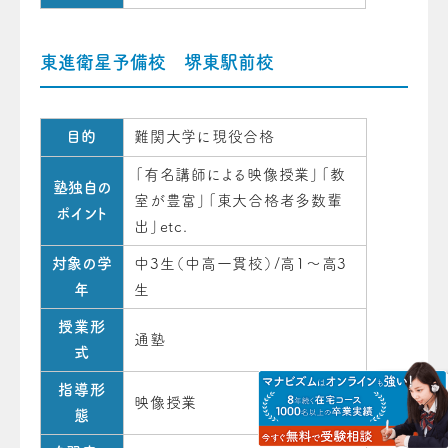
東進衛星予備校 堺東駅前校
目的
難関大学に現役合格
「有名講師による映像授業」「教
塾独自の
室が豊富」「東大合格者多数輩
ポイント
出」etc.
対象の学
中3生（中高一貫校）/高1～高3
年
生
授業形
通塾
式
指導形
映像授業
態