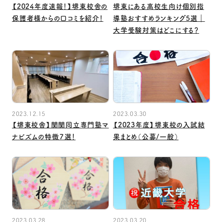
【2024年度速報！】堺東校舎の
堺東にある高校生向け個別指
保護者様からの口コミを紹介！
導塾おすすめランキング5選｜
大学受験対策はどこにする？
2023.12.15
2023.03.30
【堺東校舎】関関同立専門塾マ
【2023年度】堺東校の入試結
ナビズムの特徴７選！
果まとめ（公募/一般）
2023.03.28
2023.03.20