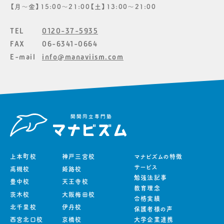
【月〜金】15:00〜21:00【土】13:00〜21:00
TEL
0120-37-5935
FAX
06-6341-0664
E-mail
info@manaviism.com
上本町校
神戸三宮校
マナビズムの特徴
サービス
高槻校
姫路校
勉強法記事
豊中校
天王寺校
教育理念
茨木校
大阪梅田校
合格実績
北千里校
伊丹校
保護者様の声
西宮北口校
京橋校
大学企業連携