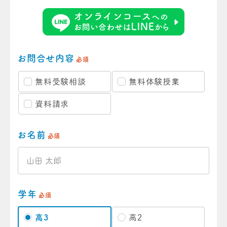
お問合せ内容
必須
無料受験相談
無料体験授業
資料請求
お名前
必須
学年
必須
高3
高2