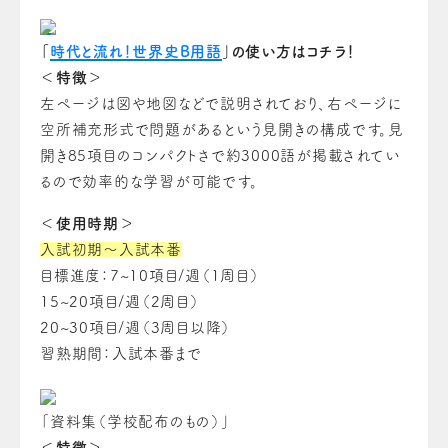
「
時代と流れ！世界史B用語
」の使い方はコチラ！
＜特徴＞
左ページは図や地図などで説明されており、右ページに
空所補充形式で問題があるという見開きの構成です。見
開き85項目のコンパクトさで約3000語が掲載されてい
るので効率的な学習が可能です。
＜使用時期＞
入試初期～入試本番
目標進度：7~10項目/週（1周目）
15~20項目/週（2周目）
20~30項目/週（3周目以降）
習熟期間：入試本番まで
「資料集（学校配布のもの）」
＜特徴＞