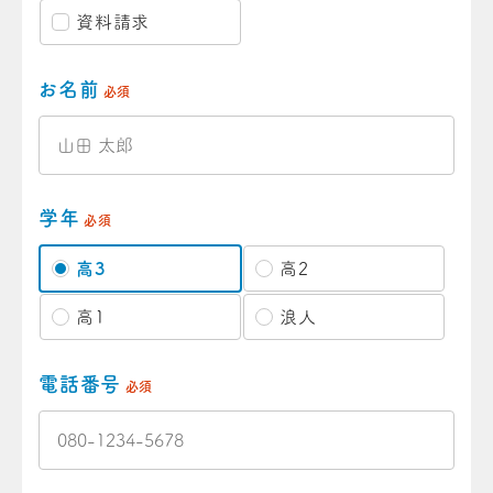
資料請求
お名前
必須
学年
必須
高3
高2
高1
浪人
電話番号
必須