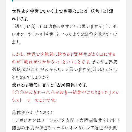
世界史を学習していく上で重要なことは「語句」と「流
れ」です。
「語句」に関しては想像しやすいとは思いますが、「ナポ
レオン」や「ルイ１４世」といったような語句を覚えていき
ます。
しかし、世界史を勉強し始めると受験生がよく口にする
のが「流れがつかめない」ということです。
多くの世界史
選択者が流れがわからないと言いますが、流れとはそも
そもなんでしょうか？
流れとは端的に言うと「因果関係」です。
「○○が起きて→△△が起き→結果??になりました」とい
うストーリーのことです。
具体例をあげておくと
「ナポレオンはヨーロッパを支配→大陸封鎖令を出す→
諸国の不満が高まる→ナポレオンのロシア遠征が失敗