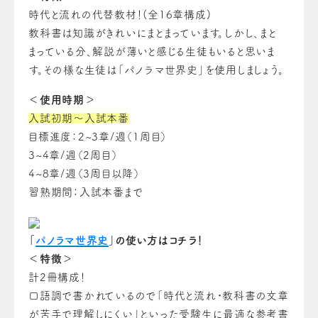
時代と流れの代替教材！(全16章構成)
教科書は知識がきれいにまとまっています。しかし、まと
まっている分、解説が薄いと感じる生徒もいると思いま
す。その様な生徒は「パノラマ世界史」を使用しましょう。
＜使用時期＞
入試初期～入試本番
目標進度：2~3章/週（1周目）
3~4章/週（2周目）
4~8章/週（3周目以降）
習熟期間：入試本番まで
「
パノラマ世界史
」の使い方はコチラ！
＜特徴＞
計2冊構成！
口語調で書かれているので「時代と流れ・教科書の文章
が苦手で理解しにくい」といった受験生に最適な参考書