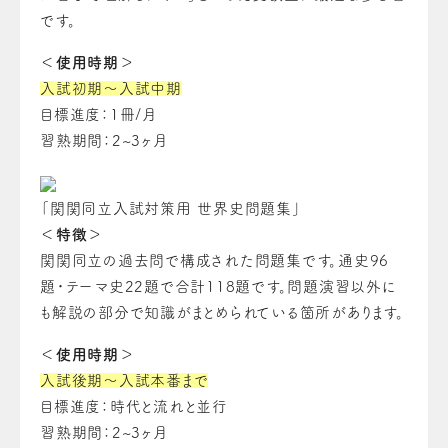
です。
＜使用時期＞
入試初期～入試中期
目標進度：1冊/月
習熟期間：2~3ヶ月
「関関同立入試対策用 世界史問題集」
＜特徴＞
関関同立の過去問で構成された問題集です。通史96
題・テーマ史22題で合計118題です。問題演習以外に
も解説の部分で知識がまとめられている箇所があります。
＜使用時期＞
入試後期～入試本番まで
目標進度：時代と流れと並行
習熟期間：2~3ヶ月