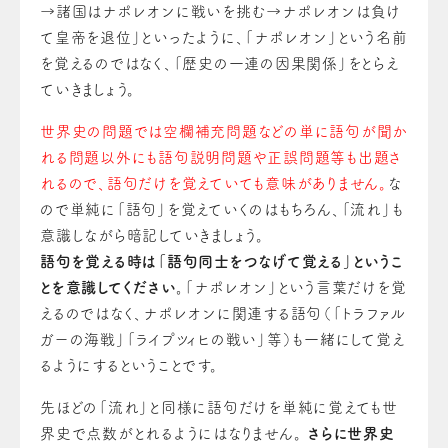
→諸国はナポレオンに戦いを挑む→ナポレオンは負け
て皇帝を退位」といったように、「ナポレオン」という名前
を覚えるのではなく、「歴史の一連の因果関係」をとらえ
ていきましょう。
世界史の問題では空欄補充問題などの単に語句が聞か
れる問題以外にも語句説明問題や正誤問題等も出題さ
れるので、語句だけを覚えていても意味がありません。
な
ので単純に「語句」を覚えていくのはもちろん、「流れ」も
意識しながら暗記していきましょう。
語句を覚える時は「語句同士をつなげて覚える」というこ
とを意識してください。
「ナポレオン」という言葉だけを覚
えるのではなく、ナポレオンに関連する語句（「トラファル
ガーの海戦」「ライプツィヒの戦い」等）も一緒にして覚え
るようにするということです。
先ほどの「流れ」と同様に語句だけを単純に覚えても世
界史で点数がとれるようにはなりません。
さらに世界史