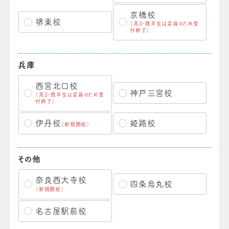
京橋校
堺東校
（高3・既卒生は定員のため受
付終了）
兵庫
西宮北口校
神戸三宮校
（高3・既卒生は定員のため受
付終了）
伊丹校
姫路校
（新規開校）
その他
奈良西大寺校
四条烏丸校
（新規開校）
名古屋駅前校