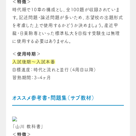
＜特徴＞
時代順で10章の構成とし、全100題が収録されていま
す。記述問題・論述問題が多いため、志望校の出題形式
を考慮した上で使用するかどうか決めましょう。産近甲
龍・日東駒専といった標準私大を目指す受験生は無理
に使用する必要はありません。
＜使用時期＞
入試後期～入試本番
目標進度：時代と流れと並行（4周目以降）
習熟期間：3~4ヶ月
オススメ参考書・問題集（サブ教材）
「山川 教科書」
＜特徴＞