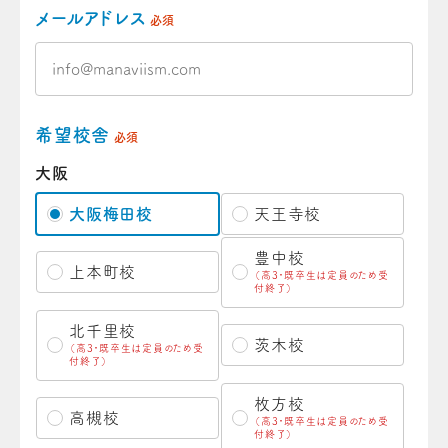
メールアドレス
必須
希望校舎
必須
大阪
大阪梅田校
天王寺校
豊中校
上本町校
（高3・既卒生は定員のため受
付終了）
北千里校
茨木校
（高3・既卒生は定員のため受
付終了）
枚方校
高槻校
（高3・既卒生は定員のため受
付終了）