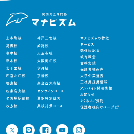
上本町校
神戸三宮校
マナビズムの特徴
サービス
高槻校
姫路校
勉強法記事
豊中校
天王寺校
教育理念
茨木校
大阪梅田校
合格実績
北千里校
伊丹校
保護者様の声
西宮北口校
京橋校
大学企業連携
正社員採用情報
堺東校
奈良西大寺校
アルバイト採用情報
四条烏丸校
オンラインコース
お知らせ
名古屋駅前校
夏期特別講習
よくあるご質問
枚方校
英検対策コース
保護者様向けページ