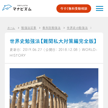
今すぐ無料受験相談
ホーム
勉強法記事
教科別勉強法
世界史の勉強法
世界史勉
世界史勉強法【難関私大対策編完全版】
更新日：
2019.06.27
（公開日：
2018.12.08
）
WORLD-
HISTORY