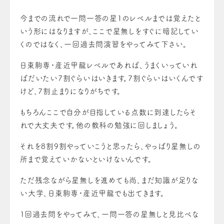
今までの流れで一問一答の星1のレベルまでは覚えたと
いう形にはなりますが、ここで星無しをすぐに暗記してい
くのではなく、一回過去問演習をやってみて下さい。
日東駒専・産近甲龍レベルであれば、うまくいっていれ
ばだいたい7割ぐらいはいきます。7割ぐらいはいくんです
けど、7割止まりになりがちです。
もちろんここで自分が目指している点数に到達したらそ
れで大丈夫です。他の教科の勉強に回しましょう。
それを8割9割やっていこうと思ったら、やっぱり星無しの
所まで覚えていかないといけないんです。
ただ残念ながら星無しを進めても尚、まだ知識が足りな
い大学、日東駒専・産近甲龍でも出てきます。
１回過去問をやってみて、一問一答の星無しと見比べな