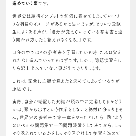
進めていく事
です。
世界史は結構インプットの勉強に寄せてしまっていいよ
うな科目のイメージがあるかと思いますが、そういう受験
生によくある声が、「自分が覚えていっている参考書と違
う聞かれ方したら答えれなくなる。」です。
自分の中ではその参考書を学習している時、これは覚え
れたなと進んでいってるはずです。しかし、問題演習をし
たら沢山出来ていない事が出てきたりします。
これは、完全に主観で覚えたと決めてしまっているのが
原因です。
実際、自分が暗記した知識が頭の中に定着してるかどう
かは、頭から出すという作業をしないと絶対に分かりませ
ん。世界史の参考書で第一章をやったとしたら、同じよう
なレベルの問題集で一回問題演習をしてみてから、しっ
かり覚えれているかをしっかり区分けして学習を進めて