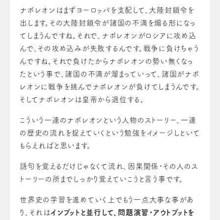
ナポレオンはまずヨーロッパを支配して、大陸封鎖令を
出します。その大陸封鎖令が諸国の不満を煽る形になっ
てしまうんですね。それで、ナポレオンがロシアに攻め込
んで、その攻め込みが失敗するんです。戦争に負けちゃう
んですね。それで負けたからナポレオンの勢い無くなっ
たという事で、諸国の不満が溜まっていって、諸国がナポ
レオンに戦争を挑んでナポレオンが負けてしまうんです。
そしてナポレオンは皇帝から退位する。
こういう一連のナポレオンという人物のストーリー、一連
の歴史の流れを捉えていくという勉強をイメージしといて
もらえればと思います。
語句を覚えるだけじゃなくて流れ、因果関係・その人のス
トーリーの所までしっかり覚えていこうと言う事です。
世界史の学習を進めていく上でもう一点大事な事があ
り、それは
インプットと並行して、問題演習・アウトプットを