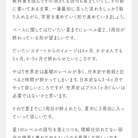
教科書を読んでその消えてる語句も覚えていくし、その前
に書いてある文章、一番最初に言った流れをしっかり取
り入れながら、学習を進めていく形で進めていきましょう。
ペースに関してはだいたい夏までにレベル星2、1周目が
終わっている形が望ましいです。
だいたいスタートからのイメージは4ヶ月、かかる人でも
5ヶ月。4・5ヶ月で終わらせたいところです。
やはり世界史は基礎のレベルが多く、日本史や政経と比
べると時間が掛かってしまいます。日本史なら3・4ヶ月で
やって欲しいところですが、世界史はプラス１ヶ月ぐらいは
必要ではないかと思います。
それで夏までに１周目が終えれたら、夏中に２周目に入っ
ていって欲しいです。
星１のレベルの語句を覚えつつも、理解仕切れてない部
分の復習も兼ねてやるというのを意識して欲しいです。