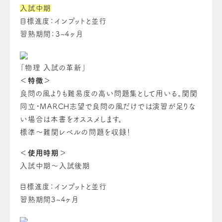
入試中期
目標進度：インプットと並行
習熟期間：3~4ヶ月
「物理 入試の革新」
＜特徴＞
良問の風よりも難易度の高い問題集として用いる。関関
同立・MARCH志望で良問の風だけでは演習が足りな
い場合は本書をオススメします。
標準～難関レベルの問題を収録！
＜使用時期＞
入試中期～入試後期
目標進度：インプットと並行
習熟期間3~4ヶ月