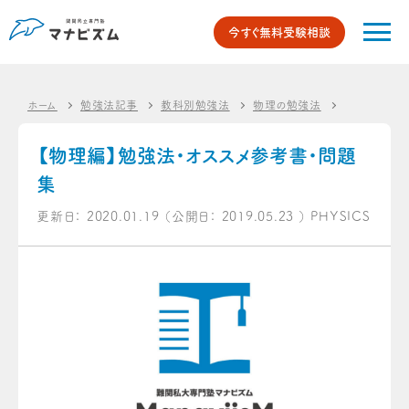
今すぐ無料受験相談
ホーム
勉強法記事
教科別勉強法
物理の勉強法
【物理編】勉
【物理編】勉強法・オススメ参考書・問題
集
更新日：
2020.01.19
（公開日：
2019.05.23
）
PHYSICS