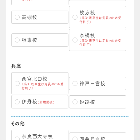
枚方校
高槻校
（高3・既卒生は定員のため受
付終了）
京橋校
堺東校
（高3・既卒生は定員のため受
付終了）
兵庫
西宮北口校
神戸三宮校
（高3・既卒生は定員のため受
付終了）
伊丹校
姫路校
（新規開校）
その他
奈良西大寺校
四条烏丸校