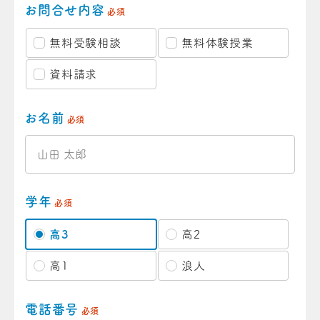
お問合せ内容
必須
無料受験相談
無料体験授業
資料請求
お名前
必須
学年
必須
高3
高2
高1
浪人
電話番号
必須