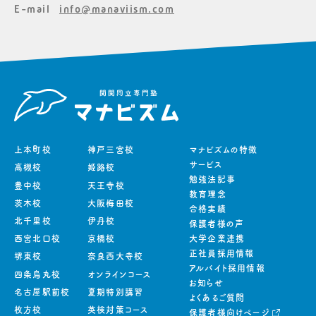
E-mail
info@manaviism.com
上本町校
神戸三宮校
マナビズムの特徴
サービス
高槻校
姫路校
勉強法記事
豊中校
天王寺校
教育理念
茨木校
大阪梅田校
合格実績
北千里校
伊丹校
保護者様の声
西宮北口校
京橋校
大学企業連携
正社員採用情報
堺東校
奈良西大寺校
アルバイト採用情報
四条烏丸校
オンラインコース
お知らせ
名古屋駅前校
夏期特別講習
よくあるご質問
枚方校
英検対策コース
保護者様向けページ