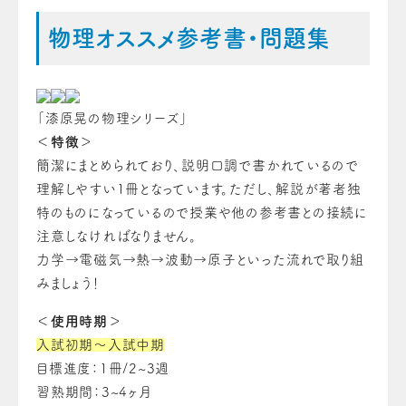
物理オススメ参考書・問題集
「漆原晃の物理シリーズ」
＜特徴＞
簡潔にまとめられており、説明口調で書かれているので
理解しやすい1冊となっています。ただし、解説が著者独
特のものになっているので授業や他の参考書との接続に
注意しなければなりません。
力学→電磁気→熱→波動→原子といった流れで取り組
みましょう！
＜使用時期＞
入試初期～入試中期
目標進度：1冊/2~3週
習熟期間：3~4ヶ月