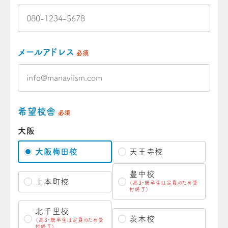
メールアドレス
必須
希望校舎
必須
大阪
大阪梅田校
天王寺校
豊中校
上本町校
（高3・既卒生は定員のため受
付終了）
北千里校
茨木校
（高3・既卒生は定員のため受
付終了）