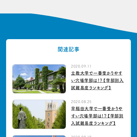
関連記事
2020.09.11
立教大学で一番受かりやす
い穴場学部は！？【学部別入
試難易度ランキング】
2020.08.25
早稲田大学で一番受かりや
すい穴場学部は！？【学部別
入試難易度ランキング】