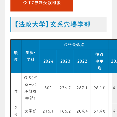
今すぐ無料受験相談
【法政大学】文系穴場学部
合格最低点
順
学部・
得点
位
学科
2024
2023
2022
率平
20
均
GIS（グ
1
ローバ
301
276.7
287.1
96.1%
4
位
ル教養
学部）
2
文学部
216.1
186.2
204.4
67.4%
4
位