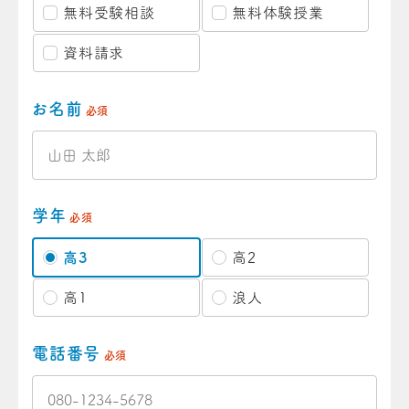
無料受験相談
無料体験授業
資料請求
お名前
必須
学年
必須
高3
高2
高1
浪人
電話番号
必須