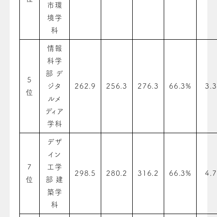
市環
境学
科
情報
科学
部 デ
5
ジタ
262.9
256.3
276.3
66.3%
3.3
位
ルメ
ディア
学科
デザ
イン
7
工学
298.5
280.2
316.2
66.3%
4.7
位
部 建
築学
科