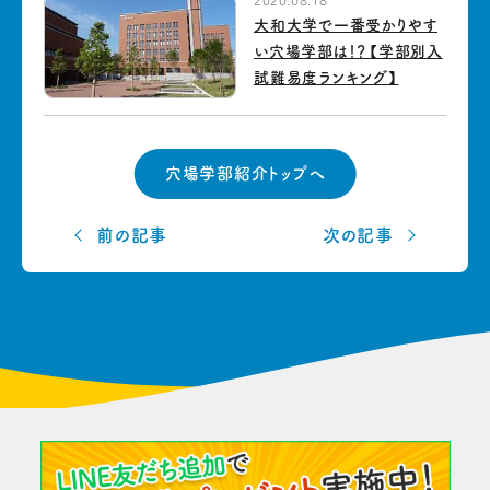
2020.08.18
大和大学で一番受かりやす
い穴場学部は！？【学部別入
試難易度ランキング】
穴場学部紹介トップへ
前の記事
次の記事