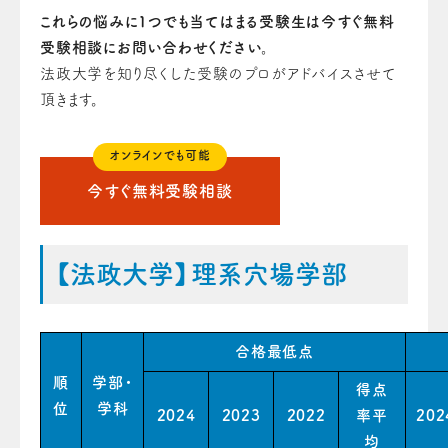
これらの悩みに1つでも当てはまる受験生は今すぐ無料
受験相談にお問い合わせください。
法政大学を知り尽くした受験のプロがアドバイスさせて
頂きます。
オンラインでも可能
今すぐ無料受験相談
【法政大学】理系穴場学部
合格最低点
順
学部・
得点
位
学科
2024
2023
2022
率平
202
均