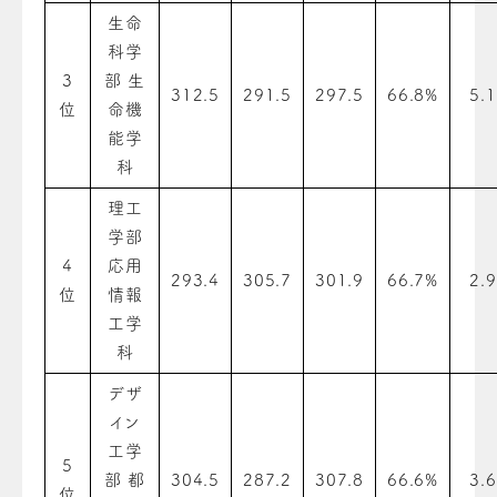
生命
科学
3
部 生
312.5
291.5
297.5
66.8%
5.1
位
命機
能学
科
理工
学部
4
応用
293.4
305.7
301.9
66.7%
2.9
位
情報
工学
科
デザ
イン
工学
5
部 都
304.5
287.2
307.8
66.6%
3.6
位