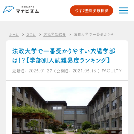
今すぐ無料受験相談
ホーム
コラム
穴場学部紹介
法政大学で一番受かりやすい穴場学部
法政大学で一番受かりやすい穴場学部
は！？【学部別入試難易度ランキング】
更新日：
2025.01.27
（公開日：
2021.05.16
）
FACULTY