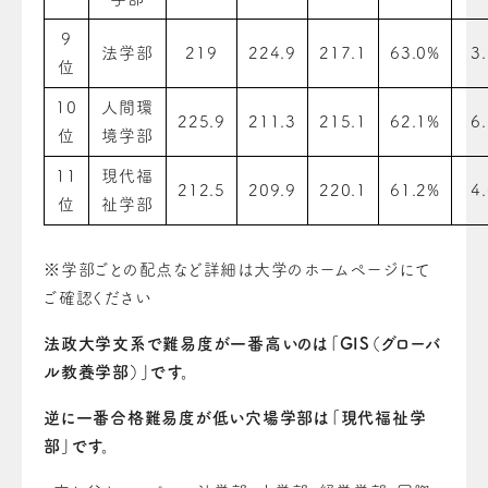
9
法学部
219
224.9
217.1
63.0%
3
位
10
人間環
225.9
211.3
215.1
62.1%
6
位
境学部
11
現代福
212.5
209.9
220.1
61.2%
4
位
祉学部
※学部ごとの配点など詳細は大学のホームページにて
ご確認ください
法政大学文系で難易度が一番高いのは「GIS（グローバ
ル教養学部）」です。
逆に一番合格難易度が低い穴場学部は「現代福祉学
部」です。