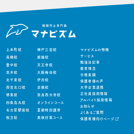
上本町校
神戸三宮校
マナビズムの特徴
サービス
高槻校
姫路校
勉強法記事
豊中校
天王寺校
教育理念
茨木校
大阪梅田校
合格実績
北千里校
伊丹校
保護者様の声
西宮北口校
京橋校
大学企業連携
正社員採用情報
堺東校
奈良西大寺校
アルバイト採用情報
四条烏丸校
オンラインコース
お知らせ
名古屋駅前校
夏期特別講習
よくあるご質問
枚方校
英検対策コース
保護者様向けページ