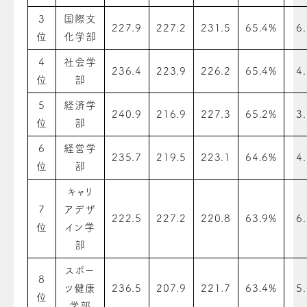
3
国際文
227.9
227.2
231.5
65.4%
6
位
化学部
4
社会学
236.4
223.9
226.2
65.4%
4
位
部
5
経済学
240.9
216.9
227.3
65.2%
3
位
部
6
経営学
235.7
219.5
223.1
64.6%
4
位
部
キャリ
7
アデザ
222.5
227.2
220.8
63.9%
6
位
イン学
部
スポー
8
ツ健康
236.5
207.9
221.7
63.4%
5
位
学部