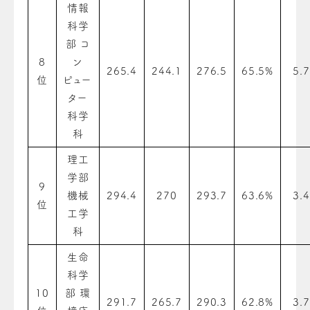
情報
科学
部 コ
8
ン
265.4
244.1
276.5
65.5%
5.7
位
ピュー
ター
科学
科
理工
学部
9
機械
294.4
270
293.7
63.6%
3.4
位
工学
科
生命
科学
10
部 環
291.7
265.7
290.3
62.8%
3.7