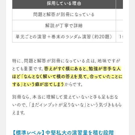
採用している理由
問題と解答が別冊になっている
解
解説が丁寧で詳細
なぜ
単元ごとの演習＋巻末のランダム演習（約20題）
1冊で
特に、問題と解答が別冊になっている点は、地味ですが
とても重要です。
答えがすぐ横にあると、勉強が苦手な人
ほど「なんとなく解いて横の答えを見て、合っていたことに
する」という癖が出てしまう
からです。
別冊なら、本当に理解して覚えていないと手も足も出な
いので、「まだインプットが足りないな」という気づきももら
えます。
【標準レベル】中堅私大の演習量を積む段階