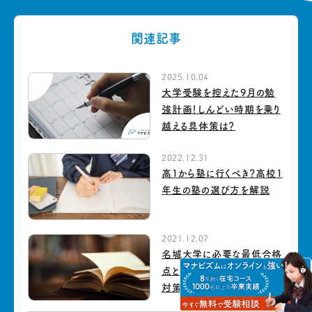
関連記事
2025.10.04
大学受験を控えた9月の勉
強計画！しんどい時期を乗り
越える具体策は？
2022.12.31
高1から塾に行くべき？高校1
年生の塾の選び方を解説
2021.12.07
名城大学に必要な最低合格
点と合格率｜試験傾向から
対策まで徹底解説！