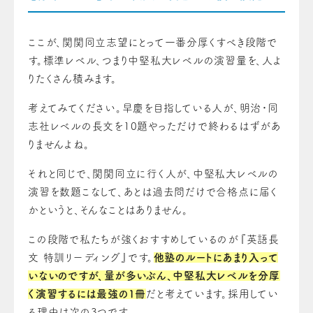
ここが、関関同立志望にとって一番分厚くすべき段階で
す。標準レベル、つまり中堅私大レベルの演習量を、人よ
りたくさん積みます。
考えてみてください。早慶を目指している人が、明治・同
志社レベルの長文を10題やっただけで終わるはずがあ
りませんよね。
それと同じで、関関同立に行く人が、中堅私大レベルの
演習を数題こなして、あとは過去問だけで合格点に届く
かというと、そんなことはありません。
この段階で私たちが強くおすすめしているのが『英語長
文 特訓リーディング』です。
他塾のルートにあまり入って
いないのですが、量が多いぶん、中堅私大レベルを分厚
く演習するには最強の1冊
だと考えています。採用してい
る理由は次の3つです。