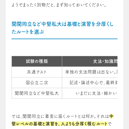
ようでまったく別物だと、まず知っておいてください。
関関同立など中堅私大は基礎と演習を分厚くし
たルートを選ぶ
試験の種類
文法・知識問題の
共通テスト
単独の文法問題は出ない。読解
国公立二次
記述・論述中心で、最終到達
関関同立など中堅私大
いまだに文法・細かい知識を
では、関関同立に着実に届くルートとは何か。それは
中
堅レベルの基礎と演習を、人よりも分厚く積むルート
で