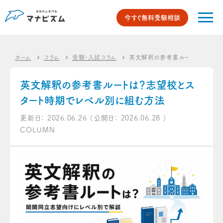
今すぐ無料受験相談
ホーム
コラム
受験・入試コラム
英文解釈の参考書ルートは？志望校
英文解釈の参考書ルートは？志望校とス
タート時期でレベル別に組む方法
更新日：
2026.06.26
（公開日：
2026.06.28
）
COLUMN