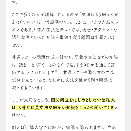
す。
ここで多くの人が誤解しているのが「文法はもう細かく覚
えなくていい」という風潮です。たしかに、いまの入試のメ
インである大学入学共通テストでは、発音・アクセントや
語句整序といった知識を単独で問う問題は出題されま
せん。
共通テストの問題作成方針でも、語彙や文法などの知識
は、読むこと・聞くことのなかで活用できるかを通して評
※1
価する、とされています
。共通テストや国公立の二次
試験を見ていると、たしかに文法を細かく問う問題は
減ってきています。
ここが大切なところ。
関関同立をはじめとした中堅私大
は、いまだに英文法や細かい知識をしっかり聞いてくる
わ
けです。
例えば近畿大学では細かい知識が問われますし、立命