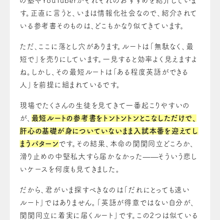
の塾やYouTuberがそれぞれのおすすめを紹介していま
す。正直に言うと、いまは情報化社会なので、紹介されて
いる参考書そのものは、どこもかなり似てきています。
ただ、ここに落とし穴があります。ルートは「無駄なく、最
短で」を売りにしています。一見すると効率よく見えますよ
ね。しかし、その最短ルートは「ある程度英語ができる
人」を前提に組まれているです。
現場でたくさんの生徒を見てきて一番起こりやすいの
が、
最短ルートの参考書をトントントンとこなしただけで、
肝心の基礎が身についていないまま入試本番を迎えてし
まうパターン
です。その結果、本命の関関同立どころか、
滑り止めの中堅私大すら届かなかった——そういう悲し
いケースを何度も見てきました。
だから、君がいま探すべきなのは「だれにとっても速い
ルート」ではありません。「英語が得意ではない自分が、
関関同立に着実に届くルート」です。この2つは似ている