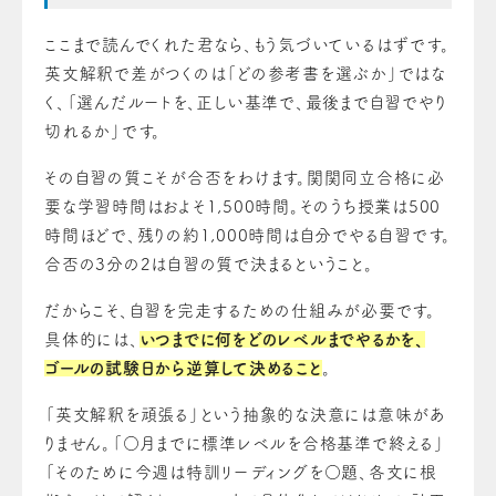
ここまで読んでくれた君なら、もう気づいているはずです。
英文解釈で差がつくのは「どの参考書を選ぶか」ではな
く、「選んだルートを、正しい基準で、最後まで自習でやり
切れるか」です。
その自習の質こそが合否をわけます。関関同立合格に必
要な学習時間はおよそ1,500時間。そのうち授業は500
時間ほどで、残りの約1,000時間は自分でやる自習です。
合否の3分の2は自習の質で決まるということ。
だからこそ、自習を完走するための仕組みが必要です。
具体的には、
いつまでに何をどのレベルまでやるかを、
ゴールの試験日から逆算して決めること
。
「英文解釈を頑張る」という抽象的な決意には意味があ
りません。「○月までに標準レベルを合格基準で終える」
「そのために今週は特訓リーディングを○題、各文に根