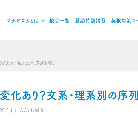
マナビズムとは
校舎一覧
夏期特別講習
英検対策コ
り？文系・理系別の序列も紹介
変化あり？文系・理系別の序
05.14
）
COLUMN