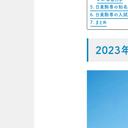
日東駒専の知
日東駒専の入試
まとめ
202