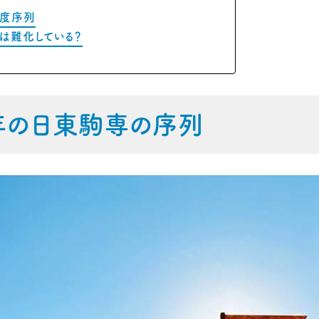
名度序列
は難化している？
3年の日東駒専の序列