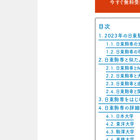
今すぐ無料
目次
2023年の日
日東駒専の
日東駒専の
日東駒専と似た
日東駒専とM
日東駒専と
日東駒専と
日東駒専と
日東駒専をはじ
日東駒専の詳細
日本大学
東洋大学
駒澤大学
専修大学