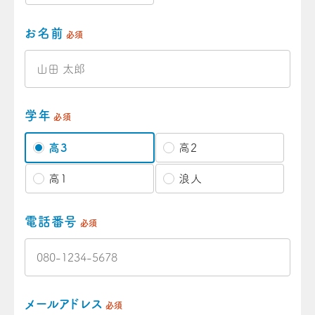
お名前
必須
学年
必須
高3
高2
高1
浪人
電話番号
必須
メールアドレス
必須