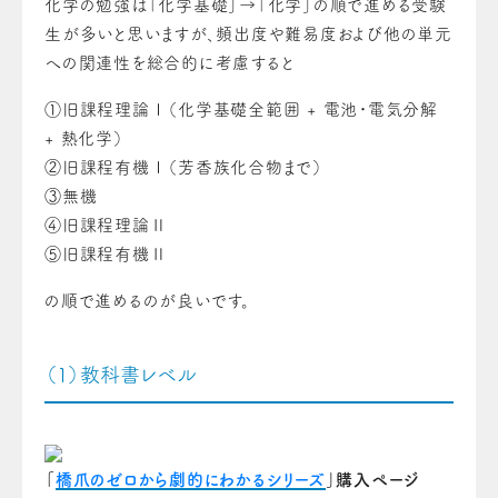
化学の勉強は「化学基礎」→「化学」の順で進める受験
生が多いと思いますが、頻出度や難易度および他の単元
への関連性を総合的に考慮すると
①旧課程理論Ⅰ（化学基礎全範囲 + 電池・電気分解
+ 熱化学）
②旧課程有機Ⅰ（芳香族化合物まで）
③無機
④旧課程理論Ⅱ
⑤旧課程有機Ⅱ
の順で進めるのが良いです。
（1）教科書レベル
「
橋爪のゼロから劇的にわかるシリーズ
」購入ページ