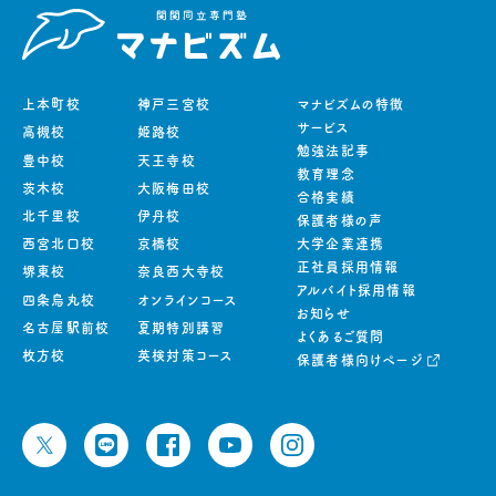
上本町校
神戸三宮校
マナビズムの特徴
サービス
高槻校
姫路校
勉強法記事
豊中校
天王寺校
教育理念
茨木校
大阪梅田校
合格実績
北千里校
伊丹校
保護者様の声
西宮北口校
京橋校
大学企業連携
正社員採用情報
堺東校
奈良西大寺校
アルバイト採用情報
四条烏丸校
オンラインコース
お知らせ
名古屋駅前校
夏期特別講習
よくあるご質問
枚方校
英検対策コース
保護者様向けページ