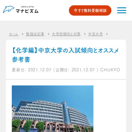
今すぐ無料受験相談
ホーム
勉強法記事
大学別傾向と対策
中京大学
【化学編】中
【化学編】中京大学の入試傾向とオススメ
参考書
更新日：
2021.12.07
（公開日：
2021.12.07
）
CHUKYO