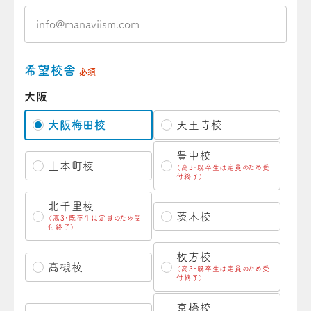
希望校舎
必須
大阪
大阪梅田校
天王寺校
豊中校
上本町校
（高3・既卒生は定員のため受
付終了）
北千里校
茨木校
（高3・既卒生は定員のため受
付終了）
枚方校
高槻校
（高3・既卒生は定員のため受
付終了）
京橋校