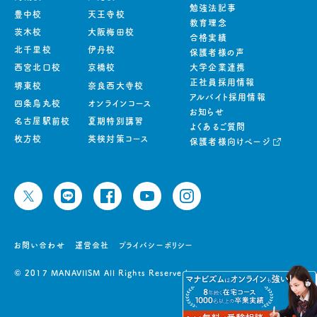
勉強法記事
豊中校
天王寺校
教育理念
茨木校
大阪梅田校
合格実績
北千里校
伊丹校
保護者様の声
西宮北口校
京橋校
大学企業連携
正社員採用情報
堺東校
奈良西大寺校
アルバイト採用情報
四条烏丸校
オンラインコース
お知らせ
名古屋駅前校
夏期特別講習
よくあるご質問
枚方校
英検対策コース
保護者様向けページ
お問い合わせ
運営会社
プライバシーポリシー
© 2017 MANAVIISM All Rights Reserved.