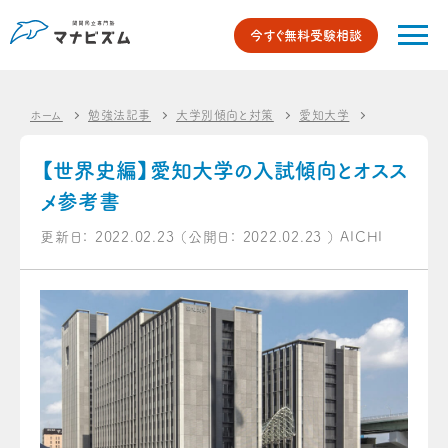
今すぐ無料受験相談
ホーム
勉強法記事
大学別傾向と対策
愛知大学
【世界史編】
【世界史編】愛知大学の入試傾向とオスス
メ参考書
更新日：
2022.02.23
（公開日：
2022.02.23
）
AICHI