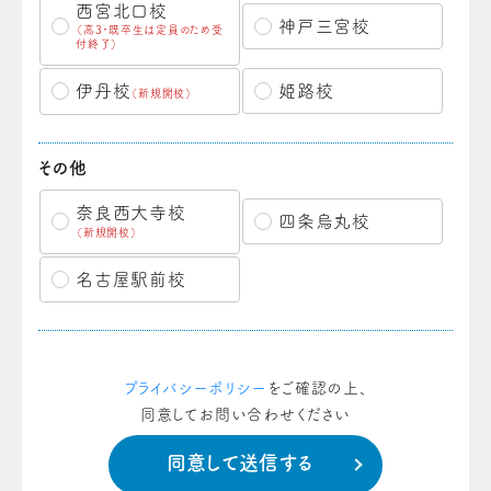
西宮北口校
神戸三宮校
（高3・既卒生は定員のため受
付終了）
伊丹校
姫路校
（新規開校）
その他
奈良西大寺校
四条烏丸校
（新規開校）
名古屋駅前校
プライバシーポリシー
をご確認の上、
同意してお問い合わせください