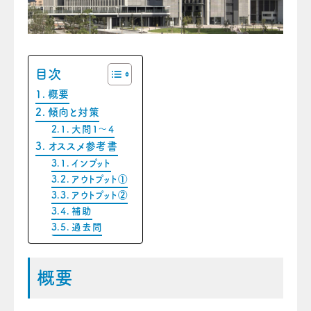
目次
概要
傾向と対策
大問1〜4
オススメ参考書
インプット
アウトプット①
アウトプット②
補助
過去問
概要