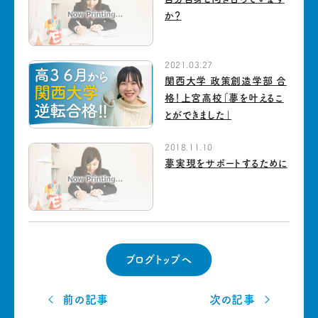
か？
2021.03.27
関西大学 政策創造学部 合
格！上宮高校「夢を叶えるこ
とができました」
2018.11.10
夢実現をサポートするために
ブログトップへ
前の記事
次の記事