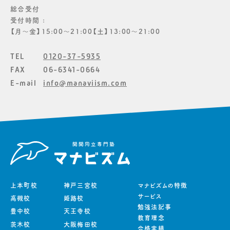
総合受付
受付時間 :
【月〜金】15:00〜21:00【土】13:00〜21:00
TEL
0120-37-5935
FAX
06-6341-0664
E-mail
info@manaviism.com
上本町校
神戸三宮校
マナビズムの特徴
サービス
高槻校
姫路校
勉強法記事
豊中校
天王寺校
教育理念
茨木校
大阪梅田校
合格実績