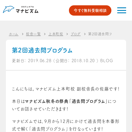
今すぐ無料受験相談
ホーム
校舎一覧
上本町校
ブログ
第2回過去問プログラム
第2回過去問プログラム
更新日：
2019.06.28
（公開日：
2018.10.20
）
BLOG
こんにちは。マナビズム上本町校 副校舎長の佐藤です！
本日は
マナビズム秋冬の祭典「過去問プログラム」
につ
いてお話させていただきます！
マナビズムでは、9月から12月にかけて過去問を本番形
式で解く「過去問プログラム」を行なっています！