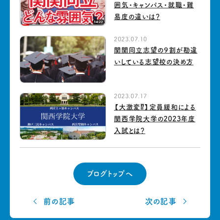
囲気・キャンパス・就職・難
易度の違いは？
2023.07.10
関関同立志望の９割が勘違
いしている志望校の決め方
2023.07.17
【大激変⁉】定員緩和による
関西学院大学の2023年度
入試とは？
ブログトップへ
前の記事
次の記事