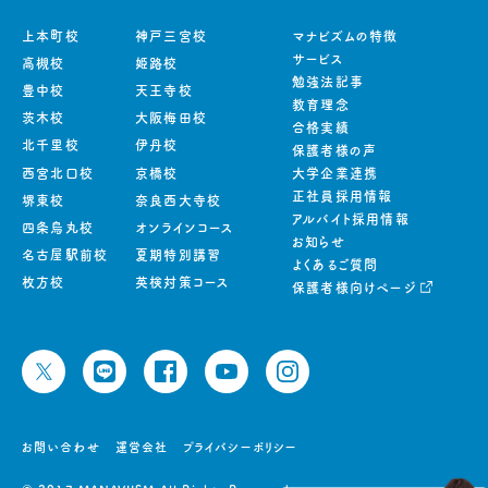
上本町校
神戸三宮校
マナビズムの特徴
サービス
高槻校
姫路校
勉強法記事
豊中校
天王寺校
教育理念
茨木校
大阪梅田校
合格実績
北千里校
伊丹校
保護者様の声
西宮北口校
京橋校
大学企業連携
正社員採用情報
堺東校
奈良西大寺校
アルバイト採用情報
四条烏丸校
オンラインコース
お知らせ
名古屋駅前校
夏期特別講習
よくあるご質問
枚方校
英検対策コース
保護者様向けページ
お問い合わせ
運営会社
プライバシーポリシー