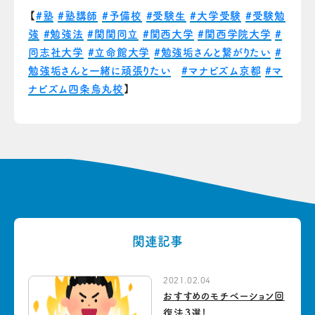
【
#塾
#塾講師
#予備校
#受験生
#大学受験
#受験勉
強
#勉強法
#関関同立
#関西大学
#関西学院大学
#
同志社大学
#立命館大学
#勉強垢さんと繋がりたい
#
勉強垢さんと一緒に頑張りたい
#マナビズム京都
#マ
ナビズム四条烏丸校
】
関連記事
2021.02.04
おすすめのモチベーション回
復法３選！