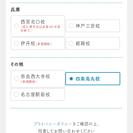
兵庫
西宮北口校
神戸三宮校
（高3・既卒生は定員のため受
付終了）
伊丹校
姫路校
（新規開校）
その他
奈良西大寺校
四条烏丸校
（新規開校）
名古屋駅前校
プライバシーポリシー
をご確認の上、
同意してお問い合わせください