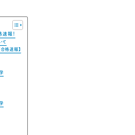
格速報！
いて
【合格速報】
学
学