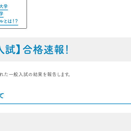
大学
学
ルとは！？
入試】合格速報！
われた一般入試の結果を報告します。
て