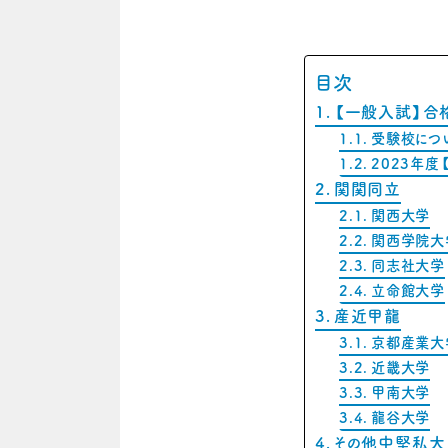
目次
【一般入試】合
受験校につ
2023年度
関関同立
関西大学
関西学院大
同志社大学
立命館大学
産近甲龍
京都産業大
近畿大学
甲南大学
龍谷大学
その他中堅私大