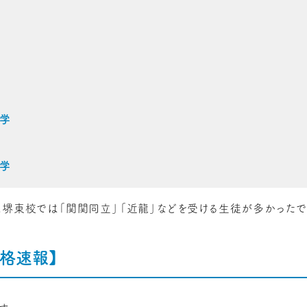
学
学
ム堺東校では「関関同立」「近龍」などを受ける生徒が多かったで
合格速報】