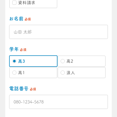
資料請求
お名前
必須
学年
必須
高3
高2
高1
浪人
電話番号
必須