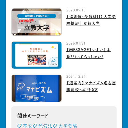
2023.09.15
【偏差値・受験科目】大学受
験情報｜立教大学
2026.01.31
【MESSAGE】いよいよ本
番！行ってらっしゃい！
2021.12.24
【道案内】マナビズム名古屋
駅前校への行き方
関連キーワード
不安
勉強法
大学受験