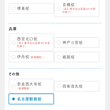
京橋校
堺東校
（高3・既卒生は定員のため受
付終了）
兵庫
西宮北口校
神戸三宮校
（高3・既卒生は定員のため受
付終了）
伊丹校
姫路校
（新規開校）
その他
奈良西大寺校
四条烏丸校
（新規開校）
名古屋駅前校