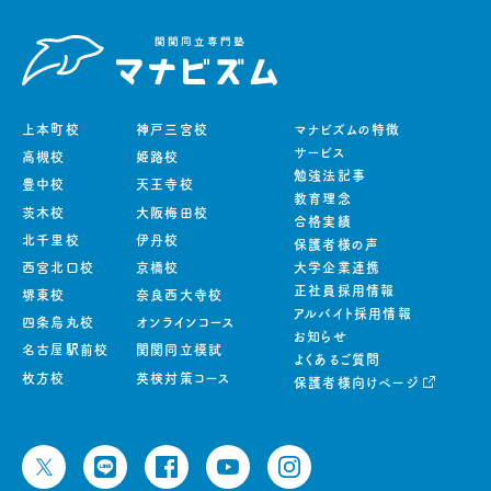
上本町校
神戸三宮校
マナビズムの特徴
サービス
高槻校
姫路校
勉強法記事
豊中校
天王寺校
教育理念
茨木校
大阪梅田校
合格実績
北千里校
伊丹校
保護者様の声
西宮北口校
京橋校
大学企業連携
正社員採用情報
堺東校
奈良西大寺校
アルバイト採用情報
四条烏丸校
オンラインコース
お知らせ
名古屋駅前校
関関同立模試
よくあるご質問
枚方校
英検対策コース
保護者様向けページ