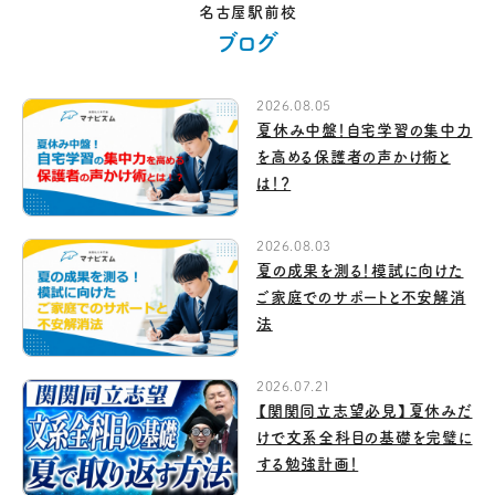
名古屋駅前校
ブログ
2026.08.05
夏休み中盤！自宅学習の集中力
を高める保護者の声かけ術と
は！？
2026.08.03
夏の成果を測る！模試に向けた
ご家庭でのサポートと不安解消
法
2026.07.21
【関関同立志望必見】夏休みだ
けで文系全科目の基礎を完璧に
する勉強計画！