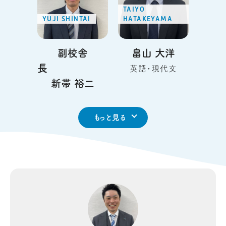
TAIYO
YUJI SHINTAI
HATAKEYAMA
副校舎
畠山 大洋
長
英語・現代文
新帯 裕二
もっと見る