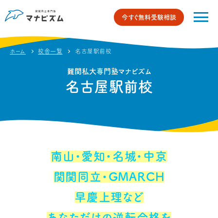
校舎情報・アクセス
名古屋駅前校の特徴
合格実績
保
今すぐ無料受験相談
ホーム
校舎一覧
名古屋駅前校
難関私大専門塾マナビズム
名古屋駅前校
南山・愛知・名城・中京
関関同立・GMARCH
早慶上理など
あなただけの
逆転合格を