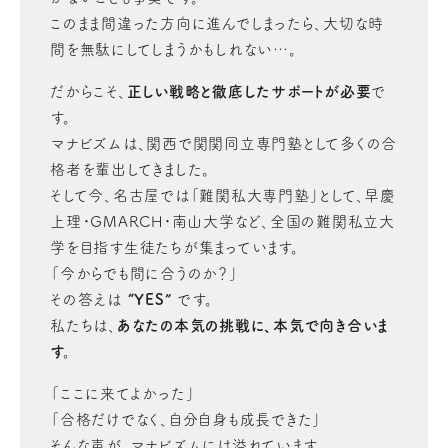
このまま間違った方向に進んでしまったら、大切な時
間を無駄にしてしまうかもしれない…。
だからこそ、
正しい戦略と徹底したサポートが必要
で
す。
マナビズムは、関西で関関同立専門塾として多くの合
格者を輩出してきました。
そして今、名古屋では「難関私大専門塾」として、早慶
上理・GMARCH・南山大学など、全国の難関私立大
学を目指す生徒たちが集まっています。
「今からでも間に合うのか？」
その答えは
“YES”
です。
私たちは、
あなたの本気の挑戦に、本気で向き合いま
す。
「ここに来てよかった」
「合格だけでなく、自分自身も成長できた」
そんな声が、マナビズムには溢れています。