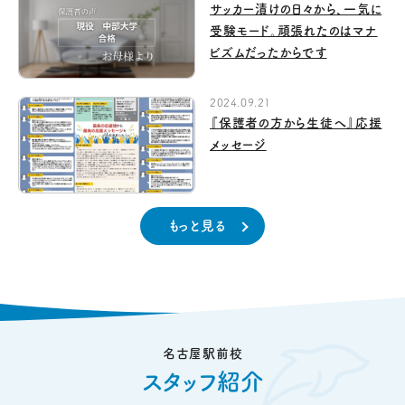
サッカー漬けの日々から、一気に
受験モード。頑張れたのはマナ
ビズムだったからです
2024.09.21
『保護者の方から生徒へ』応援
メッセージ
もっと見る
名古屋駅前校
スタッフ紹介