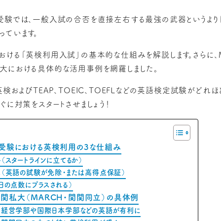
受験では、一般入試の合否を直接左右する最強の武器というより
っています。
おける「英検利用入試」の基本的な仕組みを解説します。さらに、
大における具体的な活用事例を網羅しました。
検およびTEAP、TOEIC、TOEFLなどの英語検定試験がどれ
ぐに対策をスタートさせましょう！
私大受験における英検利用の3な仕組み
（スタートラインに立てるか）
算（英語の試験が免除・または高得点保証）
日の点数にプラスされる）
難関私大（MARCH・関関同立）の具体例
】経営学部や国際日本学部などの英語が有利に