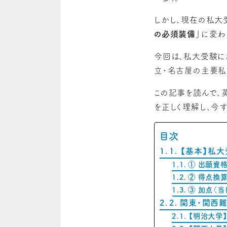
しかし、現在の私大
の必須装備」
に変わ
今回は、私大受験に
立・名古屋の主要私
この記事を読んで、英
を正しく理解し、今す
目次
1. 【基本】
① 出願資格
② 得点換
③ 加点（当
2. 関東・関西
【明治大学