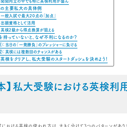
】関関同立の中でも特に英検利用が盛ん
古屋の主要私大の具体例
】一般入試で最大20点の「加点」
】出願資格として活用
】英検2級から得点換算が狙える
検を持っていないと、なぜ不利になるのか？
①：当日の「一発勝負」のプレッシャーに負ける
②：英検には複数回のチャンスがある
英検をクリアし、私大受験のスタートダッシュを決めよう！
【基本】私大受験における英検利
における英検の使われ方は、大きく分けて3つのパターンがありま