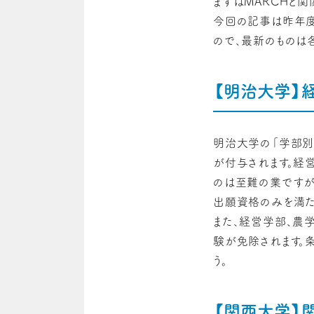
まずはMARCHと関
今回の記事は昨年度
ので、最新のものは
【明治大学】
明治大学の「学部別
が付与されます。経
のは至難の業ですが
出願資格のみを満た
また、経営学部、農
験が免除されます。
う。
【関西大学】