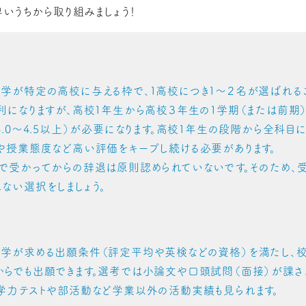
いうちから取り組みましょう！
学が特定の高校に与える枠で、１高校につき１～２名が選ばれる
利になりますが、高校１年生から高校３年生の１学期（または前期
4.0〜4.5以上）が必要になります。高校１年生の段階から全科目
や授業態度など高い評価をキープし続ける必要があります。
で受かってからの辞退は原則認められていないです。そのため、
ない選択をしましょう。
大学が求める出願条件（評定平均や英検などの資格）を満たし、
からでも出願できます。選考では小論文や口頭試問（面接）が課
学力テストや部活動など学業以外の活動実績も見られます。