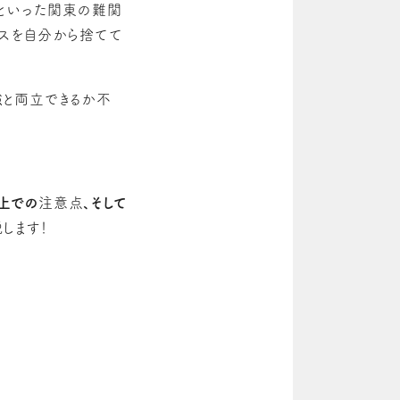
といった関東の難関
スを自分から捨てて
強と両立できるか不
上での
注意点
、そして
します！