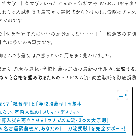
名城大学、中京大学といった地元の人気私大や、MARCHや早慶
これらの入試制度を最初から選択肢から外すのは、受験のチャン
のなのです。
で「何を準備すればいいのか分からない……」「一般選抜の勉
非常に多いのも事実です。
御さんでも最初は戸惑っていた肩を多く見かけました。
校から、総合型選抜・学校推薦型選抜の最新の仕組み
、受験する
ながら合格を掴み取るための
マナビズム流・両立戦略を徹底解説
が違う？「総合型」と「学校推薦型」の基本
くれない、年内入試の「メリット・デメリット」
と推薦入試を両立させる「マナビズム流・2つの大原則」
ズム名古屋駅前校が、あなたの「二刀流受験」を完全サポート！