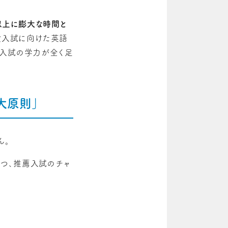
以上に膨大な時間と
般入試に向けた英語
般入試の学力が全く足
大原則」
ん。
つ、推薦入試のチャ