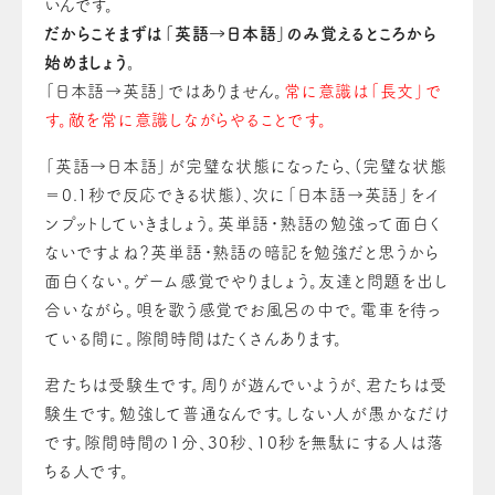
いんです。
だからこそまずは「英語→日本語」のみ覚えるところから
始めましょう。
「日本語→英語」ではありません。
常に意識は「長文」で
す。敵を常に意識しながらやることです。
「英語→日本語」が完璧な状態になったら、(完璧な状態
＝0.1秒で反応できる状態)、次に「日本語→英語」をイ
ンプットしていきましょう。英単語・熟語の勉強って面白く
ないですよね？英単語・熟語の暗記を勉強だと思うから
面白くない。ゲーム感覚でやりましょう。友達と問題を出し
合いながら。唄を歌う感覚でお風呂の中で。電車を待っ
ている間に。隙間時間はたくさんあります。
君たちは受験生です。周りが遊んでいようが、君たちは受
験生です。勉強して普通なんです。しない人が愚かなだけ
です。隙間時間の1分、30秒、10秒を無駄にする人は落
ちる人です。