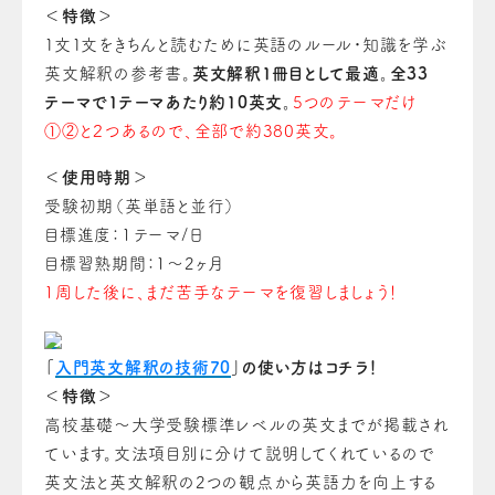
＜特徴＞
１文１文をきちんと読むために英語のルール・知識を学ぶ
英文解釈の参考書。
英文解釈１冊目として最適。全33
テーマで１テーマあたり約10英文。
5つのテーマだけ
①②と２つあるので、全部で約380英文。
＜使用時期＞
受験初期（英単語と並行）
目標進度：1テーマ/日
目標習熟期間：1～2ヶ月
1周した後に、まだ苦手なテーマを復習しましょう！
「
入門英文解釈の技術70
」の使い方はコチラ！
＜特徴＞
高校基礎～大学受験標準レベルの英文までが掲載され
ています。
文法項目別に分けて説明してくれているので
英文法と英文解釈の2つの観点から英語力を向上する