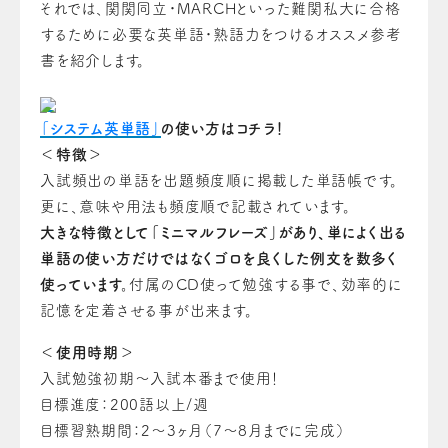
それでは、関関同立・MARCHといった難関私大に合格
するために必要な英単語・熟語力をつけるオススメ参考
書を紹介します。
「システム英単語」
の使い方はコチラ！
＜特徴＞
入試頻出の単語を出題頻度順に掲載した単語帳です。
更に、意味や用法も頻度順で記載されています。
大きな特徴として「ミニマルフレーズ」があり、単によく出る
単語の使い方だけではなくゴロを良くした例文を数多く
使っています。
付属のCD使って勉強する事で、効率的に
記憶を定着させる事が出来ます。
＜使用時期＞
入試勉強初期～入試本番まで使用！
目標進度：200語以上/週
目標習熟期間：2～3ヶ月（7～8月までに完成）