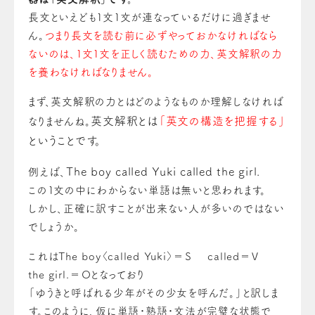
長文といえども１文１文が連なっているだけに過ぎませ
ん。
つまり長文を読む前に必ずやっておかなければなら
ないのは、１文１文を正しく読むための力、英文解釈の力
を養わなければなりません。
まず、英文解釈の力とはどのようなものか理解しなければ
英文解釈とは
「英文の構造を把握する」
なりませんね。
ということです。
The boy called Yuki called the girl.
例えば、
この１文の中にわからない単語は無いと思われます。
しかし、正確に訳すことが出来ない人が多いのではない
でしょうか。
これはThe boy〈called Yuki〉＝Ｓ called＝Ｖ
the girl.＝Ｏとなっており
「ゆうきと呼ばれる少年がその少女を呼んだ。」と訳しま
す。このように、仮に単語・熟語・文法が完璧な状態で