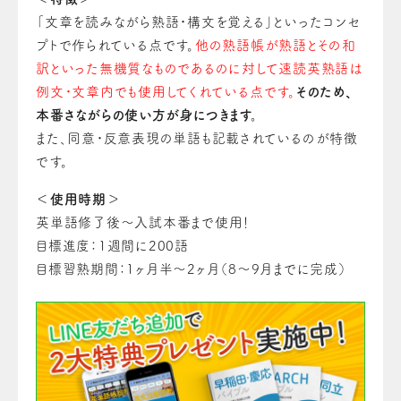
「文章を読みながら熟語・構文を覚える」といったコンセ
プトで作られている点です。
他の熟語帳が熟語とその和
訳といった無機質なものであるのに対して速読英熟語は
例文・文章内でも使用してくれている点です。
そのため、
本番さながらの使い方が身につきます。
また、同意・反意表現の単語も記載されているのが特徴
です。
＜使用時期＞
英単語修了後～入試本番まで使用！
目標進度：1週間に200語
目標習熟期間：1ヶ月半～2ヶ月（8～9月までに完成）