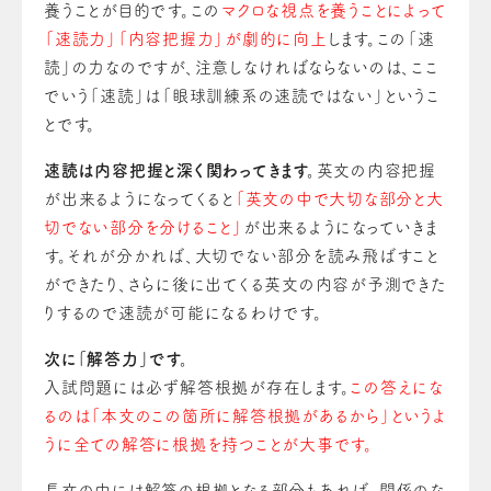
養うことが目的です。この
マクロな視点を養うことによって
「速読力」「内容把握力」が劇的に向上
します。この「速
読」の力なのですが、注意しなければならないのは、ここ
でいう「速読」は「眼球訓練系の速読ではない」というこ
とです。
速読は内容把握と深く関わってきます。
英文の内容把握
が出来るようになってくると
「英文の中で大切な部分と大
切でない部分を分けること」
が出来るようになっていきま
す。それが分かれば、大切でない部分を読み飛ばすこと
ができたり、さらに後に出てくる英文の内容が予測できた
りするので速読が可能になるわけです。
次に「解答力」です。
入試問題には必ず解答根拠が存在します。
この答えにな
るのは「本文のこの箇所に解答根拠があるから」というよ
うに全ての解答に根拠を持つことが大事です。
長文の中には解答の根拠となる部分もあれば、関係のな