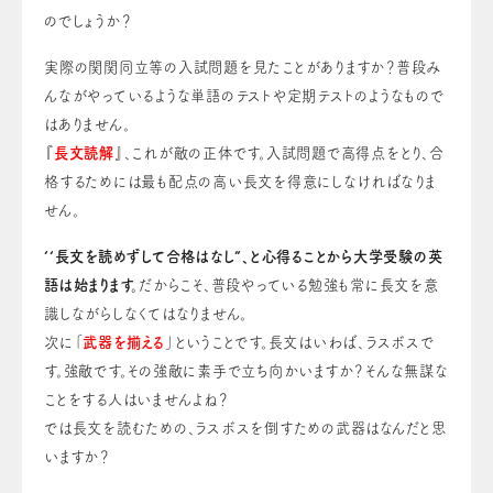
のでしょうか？
実際の関関同立等の入試問題を見たことがありますか？普段み
んながやっているような単語のテストや定期テストのようなもので
はありません。
『
長文読解
』、これが敵の正体です。入試問題で高得点をとり、合
格するためには最も配点の高い長文を得意にしなければなりま
せん。
‘‘長文を読めずして合格はなし”、と心得ることから大学受験の英
語は始まります。
だからこそ、普段やっている勉強も常に長文を意
識しながらしなくてはなりません。
次に「
武器を揃える
」ということです。長文はいわば、ラスボスで
す。強敵です。その強敵に素手で立ち向かいますか？そんな無謀な
ことをする人はいませんよね？
では長文を読むための、ラスボスを倒すための武器はなんだと思
いますか？