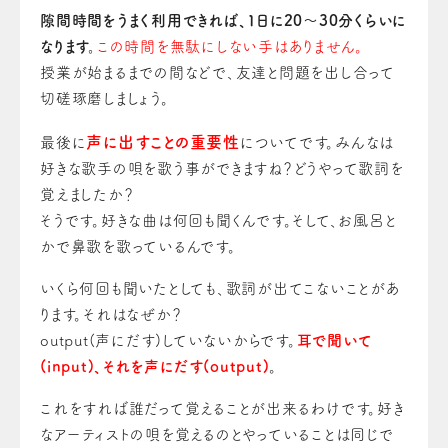
隙間時間をうまく利用できれば、１日に20～30分くらいに
なります。
この時間を無駄にしない手はありません。
授業が始まるまでの間などで、友達と問題を出し合って
切磋琢磨しましょう。
声に出すことの重要性
最後に
についてです。みんなは
好きな歌手の唄を歌う事ができますね？どうやって歌詞を
覚えましたか？
そうです。好きな曲は何回も聞くんです。そして、お風呂と
かで鼻歌を歌っているんです。
いくら何回も聞いたとしても、歌詞が出てこないことがあ
ります。それはなぜか？
output(声にだす)していないからです。
耳で聞いて
(input)、それを声にだす(output)
。
これをすれば誰だって覚えることが出来るわけです。好き
なアーティストの唄を覚えるのとやっていることは同じで