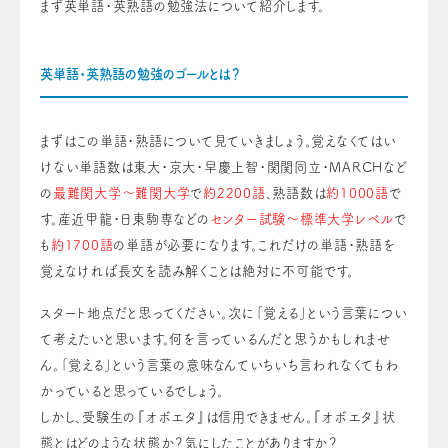
まず英単語・英熟語の勉強法について紹介します。
英単語・英熟語の勉強のゴールとは？
まずはこの単語・熟語について見ていきましょう。覚えなくてはい
けない単語数は東大・京大・早慶上智・関関同立・MARCHなど
の
最難関大学～難関大学
で
約2200語
、熟語数は
約1000語
で
す。産近甲龍・日東駒専などの
センター試験～標準大学レベル
で
も
約1700語
の単語が必要になります。これだけの単語・熟語を
覚えなければ長文を読み解くことは絶対に不可能です。
スタート地点だと思ってください。次に「覚える」という言葉につい
て考えたいと思います。何を言っているんだと思うかもしれませ
ん。「覚える」という言葉の意味なんていちいち言われなくてもわ
かっていると思っているでしょう。
しかし、受験生の『オボエタ』は信用できません。『オボエタ』状
態とはどのような状態か？気にしたことがありますか？