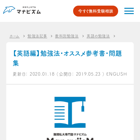
今すぐ無料受験相談
ホーム
勉強法記事
教科別勉強法
英語の勉強法
【英語編】勉
【英語編】勉強法・オススメ参考書・問題
集
更新日：
2020.01.18
（公開日：
2019.05.23
）
ENGLISH