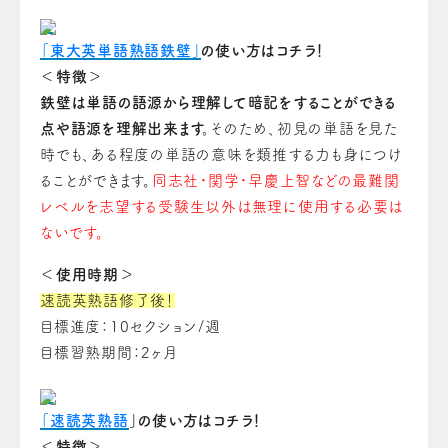
「東大英単語熟語鉄壁」
の使い方はコチラ！
＜特徴＞
鉄壁は単語の語源から理解して暗記をすることができる
点や語源を理解出来ます。
そのため、初見の単語を見た
時でも、ある程度の単語の意味を類推する力も身につけ
ることができます。
同志社・関学・早慶上智などの最難関
レベルを志望する受験生以外は無理に使用する必要は
ないです。
＜使用時期＞
速読英熟語修了後！
目標進度：10セクション/週
目標習熟期間：2ヶ月
「速読英熟語
」の使い方はコチラ！
＜特徴＞