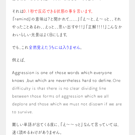
それは
0.1秒で反応できる状態の事を言います
。
『remind』の意味は？と聞かれて、、、、
』
『え～と、え～っと、、それ
やったことあるわ、、えっと、、思い出すや！！』『正解！！！！』こんなか
わいらしい光景はよく目にします。
でも、これ
全然覚えたうちには入りません
。
例えば、
Aggression is one of those words which everyone
knows ,but which are nevertheless hard to define.
One
difficulty is that there is no clear dividing line
between those forms of aggression which we all
deplore and those which we must not disown if we are
to survive.
難しい単語が出てくる度に、『え〜〜っと』なんて言っていては、
速く読めるわけがありません。