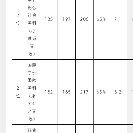
総合
2
社会
185
197
206
65%
7.1
位
学科
（心
理系
専
攻）
国際
学部
国際
2
学科
182
185
217
65%
5.2
位
（東
アジ
ア専
攻）
総合