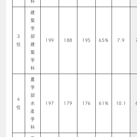
科
建
築
学
3
部
199
188
195
65%
7.9
位
建
築
学
科
農
学
部
4
水
197
179
176
61%
10.1
位
産
学
科