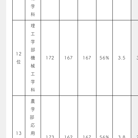
学
科
理
工
学
部
12
機
172
167
167
56%
3.5
位
械
工
学
科
農
学
部
応
13
用
173
162
167
56%
3.8