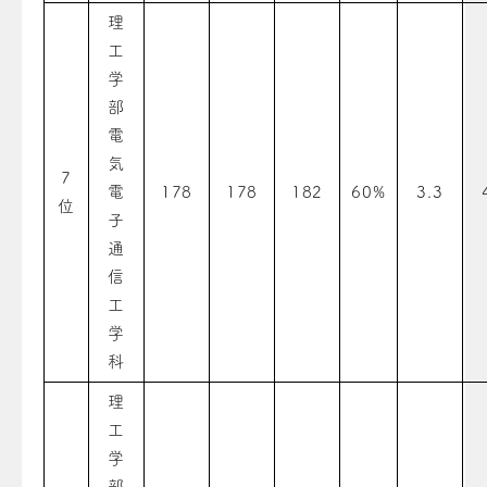
理
工
学
部
電
気
7
電
178
178
182
60%
3.3
位
子
通
信
工
学
科
理
工
学
部