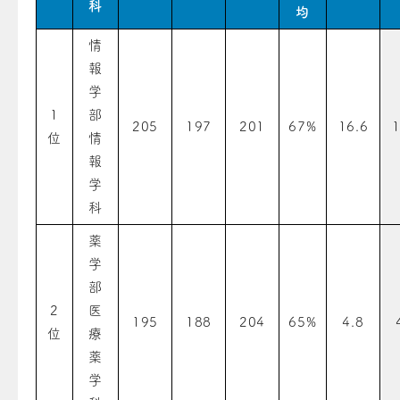
科
均
情
報
学
1
部
205
197
201
67%
16.6
1
位
情
報
学
科
薬
学
部
2
医
195
188
204
65%
4.8
位
療
薬
学