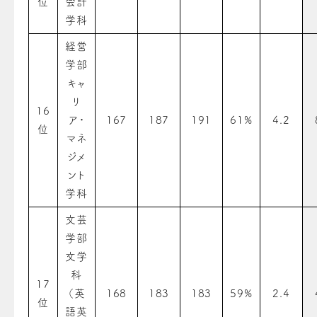
位
会計
学科
経営
学部
キャ
リ
16
ア・
167
187
191
61%
4.2
位
マネ
ジメ
ント
学科
文芸
学部
文学
科
17
（英
168
183
183
59%
2.4
位
語英