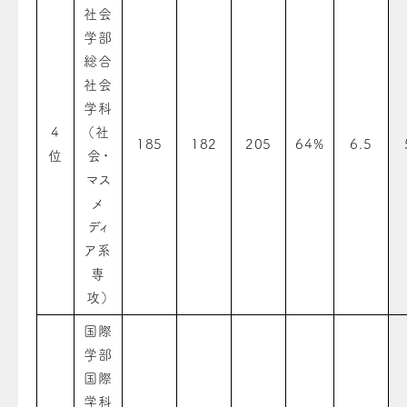
社会
学部
総合
社会
学科
4
（社
185
182
205
64%
6.5
位
会・
マス
メ
ディ
ア系
専
攻）
国際
学部
国際
学科