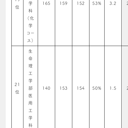
学
165
159
152
53%
3.2
位
科
（化
学
コー
ス）
生
命
理
工
学
21
部
140
153
154
50%
1.5
位
医
用
工
学
科