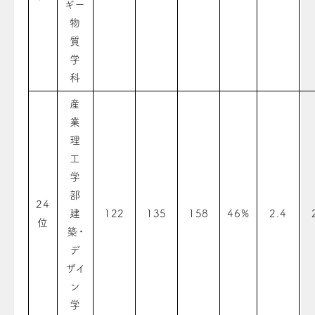
ギー
物
質
学
科
産
業
理
工
学
部
24
建
122
135
158
46%
2.4
位
築・
デ
ザイ
ン
学