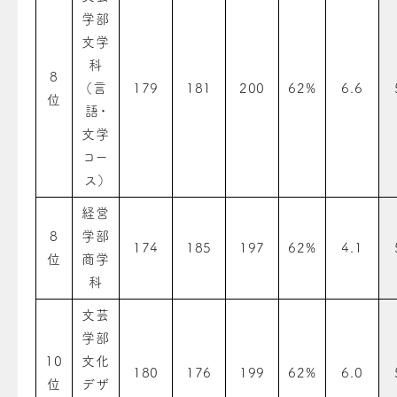
学部
文学
科
8
（言
179
181
200
62%
6.6
位
語・
文学
コー
ス）
経営
8
学部
174
185
197
62%
4.1
位
商学
科
文芸
学部
10
文化
180
176
199
62%
6.0
位
デザ