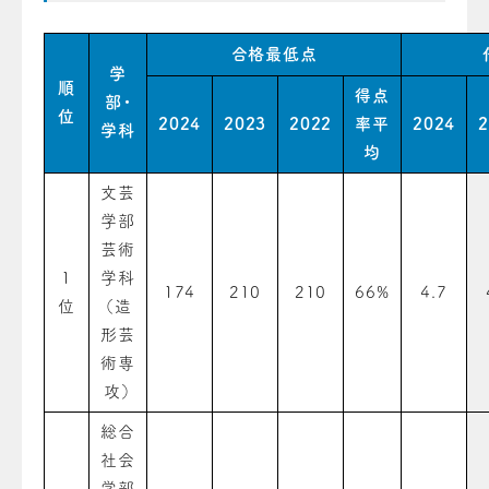
合格最低点
学
順
得点
部・
位
2024
2023
2022
率平
2024
2
学科
均
文芸
学部
芸術
1
学科
174
210
210
66%
4.7
位
（造
形芸
術専
攻）
総合
社会
学部