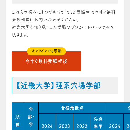
これらの悩みに1つでも当てはまる受験生は今すぐ無料
受験相談にお問い合わせください。
近畿大学を知り尽くした受験のプロがアドバイスさせて
頂きます。
オンラインでも可能
今すぐ無料受験相談
【近畿大学】理系穴場学部
合格最低点
学
順
部・
得点
位
学
2024
2023
2022
率平
2024
2