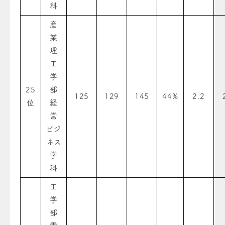
科
産
業
理
工
学
25
部
125
129
145
44%
2.2
位
経
営
ビジ
ネス
学
科
工
学
部