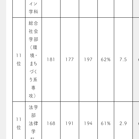
イン
学科
総合
社会
学部
（環
11
境・
181
177
197
62%
7.5
位
まち
づく
り系
専
攻）
法学
部
11
法律
168
191
194
61%
2.9
位
学