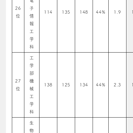
電
26
子
114
135
148
44%
1.9
位
情
報
工
学
科
工
学
部
27
機
138
125
134
44%
2.3
位
械
工
学
科
生
物