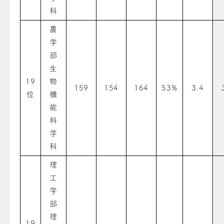
科
農
学
部
生
19
物
159
154
164
53%
3.4
位
機
能
科
学
科
理
工
学
部
理
19