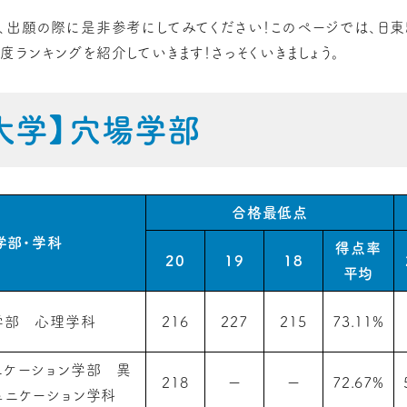
、出願の際に是非参考にしてみてください！
このページでは、日東
度ランキングを紹介していきます！さっそくいきましょう。
大学】穴場学部
合格最低点
学部・学科
得点率
20
19
18
平均
学部 心理学科
216
227
215
73.11%
ニケーション学部 異
218
ー
ー
72.67%
ュニケーション学科