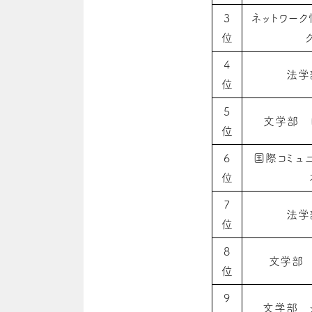
3
ネットワー
位
4
法学
位
5
文学部 
位
6
国際コミュ
位
7
法学
位
8
文学部
位
9
文学部 