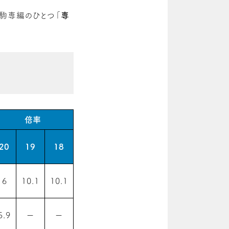
駒専編のひとつ「
専
倍率
20
19
18
6
10.1
10.1
5.9
ー
ー