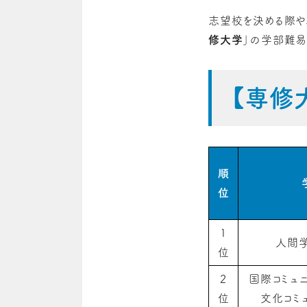
志望校を決める際や
修大学
」の学部難易
【専修
順
位
1
人間
位
2
国際コミュ
位
文化コミ