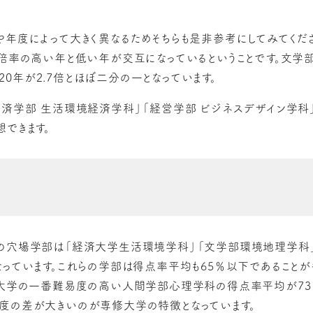
や年度によって大きく異なるためそちらも是非参考にしてみてくだ
、倍率の高い年と低い年が交互になっているということです。文学
2020年が2.7倍とほぼ二分の一となっています。
経済学部 生活環境経済学科」「経営学部 ビジネスデザイン学科
できます。
の穴場学部は「
経済大学生活環境学科」「
文学部環境地理学科」
なっています。これらの学部は得点率平均も65％以下であること
修大学の一番難易度の高い人間学部心理学科の得点率平均が73
度の差が大きいのが専修大学の特徴となっています。