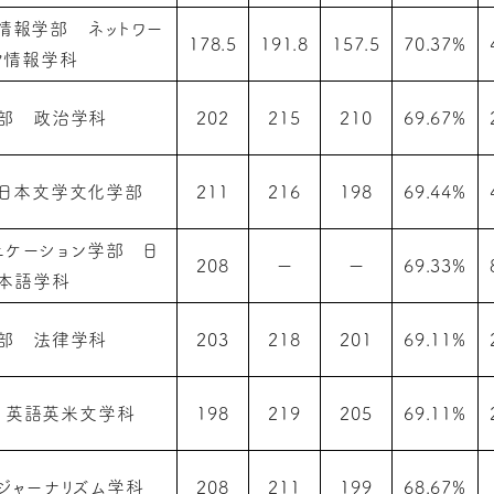
ク情報学部 ネットワー
178.5
191.8
157.5
70.37%
ク情報学科
部 政治学科
202
215
210
69.67%
日本文学文化学部
211
216
198
69.44%
ニケーション学部 日
208
ー
ー
69.33%
本語学科
部 法律学科
203
218
201
69.11%
 英語英米文学科
198
219
205
69.11%
ジャーナリズム学科
208
211
199
68.67%