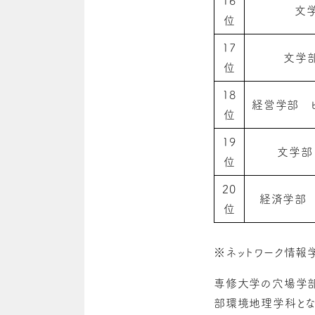
16
文
位
17
文学
位
18
経営学部 
位
19
文学部
位
20
経済学部
位
※ネットワーク情報学
専修大学の穴場学部
部環境地理学科とな