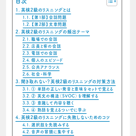
目次
英検2級のリスニングとは
【第1部】会話問題
【第2部】文章問題
英検2級のリスニングの頻出テーマ
職場での会話
店員と客の会話
電話での会話
個人のエピソード
公共アナウンス
社会・科学
聞き取れない？英検2級のリスニングの対策方法
① 単語の正しい発音と意味をセットで覚える
② 英文の構造（SVOC）を理解する
③ 意識して内容を聴く
④ 熟語を覚えるついでに学ぶ
英検2級のリスニングに失敗しないためのコツ
選択肢を先読みする
音声の冒頭に集中する