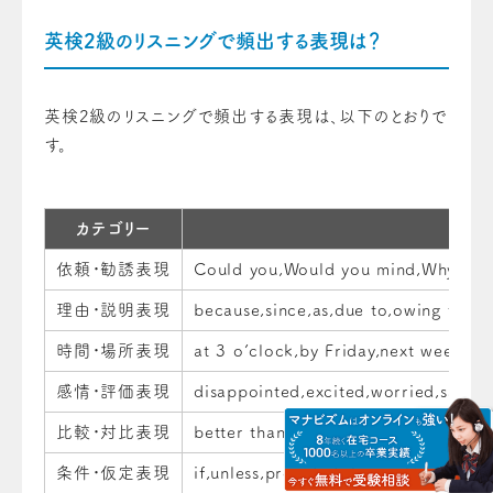
英検2級のリスニングで頻出する表現は？
英検2級のリスニングで頻出する表現は、以下のとおりで
す。
カテゴリー
依頼・勧誘表現
Could you,Would you mind,Why don’
理由・説明表現
because,since,as,due to,owing to,Th
時間・場所表現
at 3 o’clock,by Friday,next week,th
感情・評価表現
disappointed,excited,worried,satisfie
比較・対比表現
better than,worse than,more expensi
条件・仮定表現
if,unless,provided that,as long as,I w