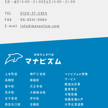
【月〜金】15:00〜21:00【土】13:00〜21:00
TEL
0120-37-5935
FAX
06-6341-0664
E-mail
info@manaviism.com
上本町校
神戸三宮校
マナビズムの特徴
サービス
高槻校
姫路校
勉強法記事
豊中校
天王寺校
教育理念
茨木校
大阪梅田校
合格実績
北千里校
伊丹校
保護者様の声
西宮北口校
京橋校
大学企業連携