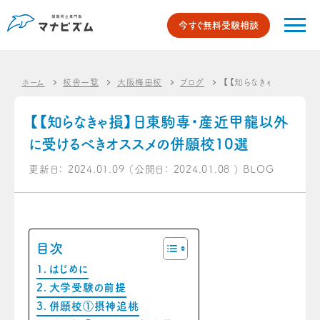
今すぐ無料受験相談
ホーム
校舎一覧
大阪梅田校
ブログ
【【知らなきゃ損】日東駒
【【知らなきゃ損】日東駒専・産近甲龍以外
に受けるべきオススメの併願校10選
更新日：
2024.01.09
（公開日：
2024.01.08
）
BLOG
目次
はじめに
大学受験の前提
併願校①摂神追桃