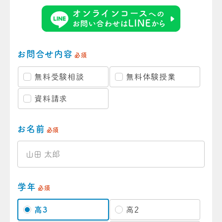
お問合せ内容
必須
無料受験相談
無料体験授業
資料請求
お名前
必須
学年
必須
高3
高2