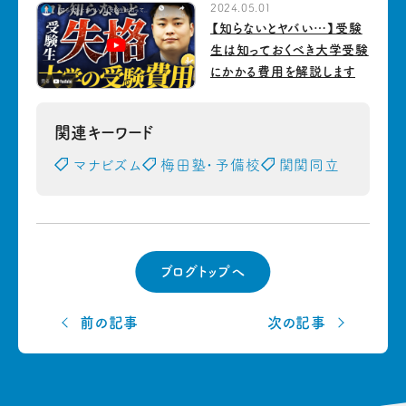
2024.05.01
【知らないとヤバい…】受験
生は知っておくべき大学受験
にかかる費用を解説します
関連キーワード
マナビズム
梅田塾・予備校
関関同立
ブログトップへ
前の記事
次の記事