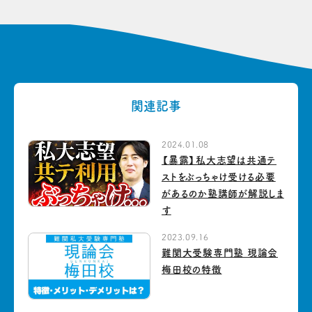
関連記事
2024.01.08
【暴露】私大志望は共通テ
ストをぶっちゃけ受ける必要
があるのか塾講師が解説しま
す
2023.09.16
難関大受験専門塾 現論会
梅田校の特徴