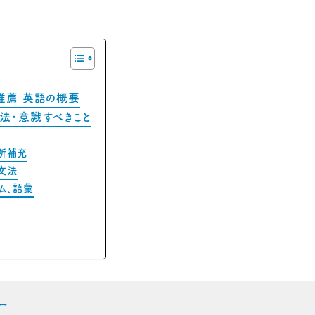
推薦 英語の概要
法・意識すべきこと
空所補充
文法
オム、語彙
に