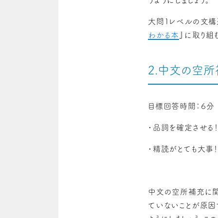
大問1レベルの文構
わかる本
』に取り組
2.中文の空
目標回答時間：６分
・品詞を確定させる
・精読がとても大事！
中文の空所補充に関
ていないことが原因