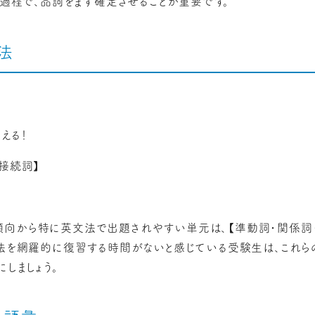
の過程で、品詞をまず確定させることが重要です。
法
える！
・接続詞】
向から特に英文法で出題されやすい単元は、【準動詞・関係詞・
文法を網羅的に復習する時間がないと感じている受験生は、これら
しましょう。