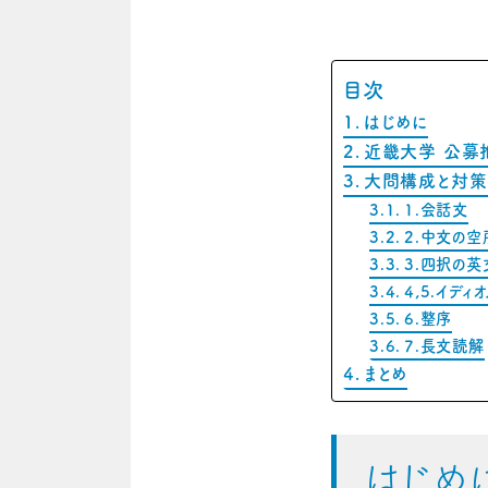
目次
はじめに
近畿大学 公募
大問構成と対策
1.会話文
2.中文の
3.四択の英
4,5.イディ
6.整序
7.長文読解
まとめ
はじめ