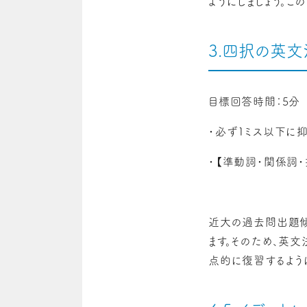
ようにしましょう。こ
3.四択の英文
目標回答時間：5分
・必ず1ミス以下に抑
・【準動詞・関係詞
近大の過去問出題傾
ます。そのため、英
点的に復習するように