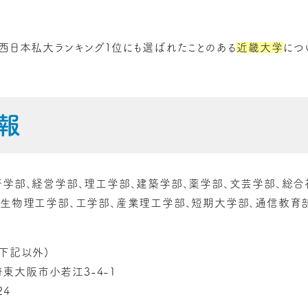
、西日本私大ランキング１位にも選ばれたことのある
近畿大学
につ
報
済学部、経営学部、理工学部、建築学部、薬学部、文芸学部、総
、生物理工学部、工学部、産業理工学部、短期大学部、通信教育
下記以外)
阪府東大阪市小若江3-4-1
24