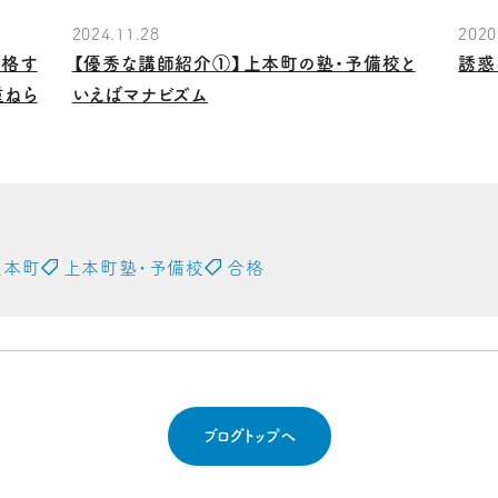
2024.11.28
2020
合格す
【優秀な講師紹介①】上本町の塾・予備校と
誘惑
重ねら
いえばマナビズム
上本町
上本町塾・予備校
合格
ブログトップへ