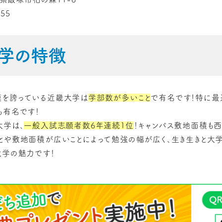
655
学の特徴
模を誇っている近畿大学は
学部数が多いこと
で有名です！特に最
も有名です！
大学は、
一般入試志願者数6年連続1位
！キャンパス敷地面積も
とや敷地面積が広いことによって勉強の幅が広く、生き生きと大学
大学の魅力です！