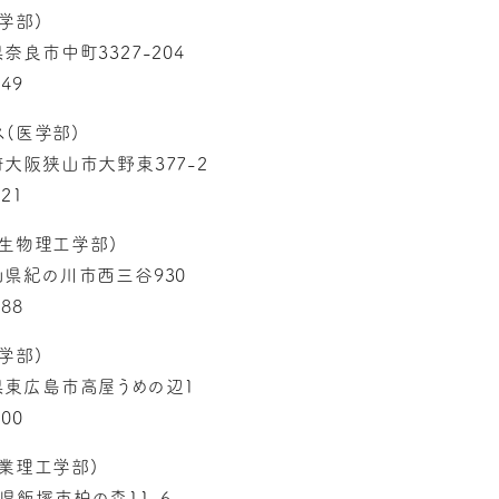
学部)
県奈良市中町3327-204
849
ス(医学部)
阪府大阪狭山市大野東377-2
221
(生物理工学部)
歌山県紀の川市西三谷930
888
学部)
広島県東広島市高屋うめの辺1
000
産業理工学部)
岡県飯塚市柏の森11-6