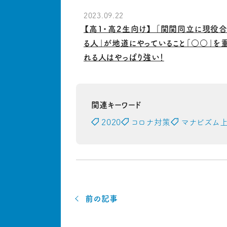
2023.09.22
【高1・高2生向け】 「関関同立に現役
る人」が地道にやっていること「○○」を
れる人はやっぱり強い！
関連キーワード
2020
コロナ対策
マナビズム
前の記事