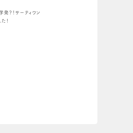
学発？！サーティワン
した！