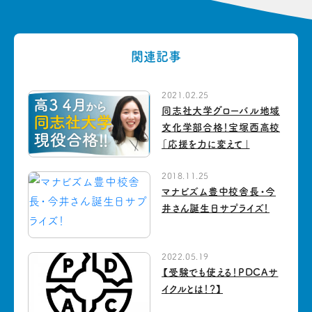
関連記事
2021.02.25
同志社大学グローバル地域
文化学部合格！宝塚西高校
「応援を力に変えて」
2018.11.25
マナビズム豊中校舎長・今
井さん誕生日サプライズ！
2022.05.19
【受験でも使える！PDCAサ
イクルとは！？】