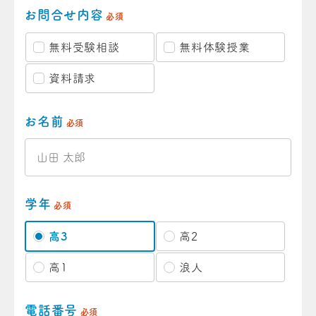
お問合せ内容
必須
無料受験相談
無料体験授業
資料請求
お名前
必須
学年
必須
高3
高2
高1
浪人
電話番号
必須