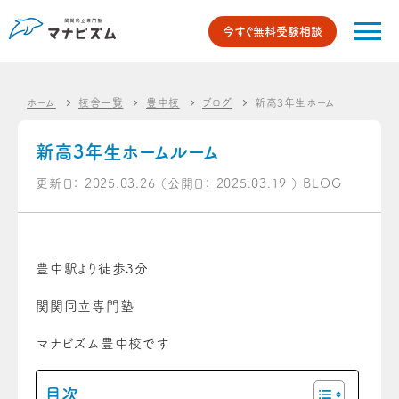
今すぐ無料受験相談
ホーム
校舎一覧
豊中校
ブログ
新高3年生ホームルーム
新高3年生ホームルーム
更新日：
2025.03.26
（公開日：
2025.03.19
）
BLOG
豊中駅より徒歩3分
関関同立専門塾
マナビズム豊中校です
目次