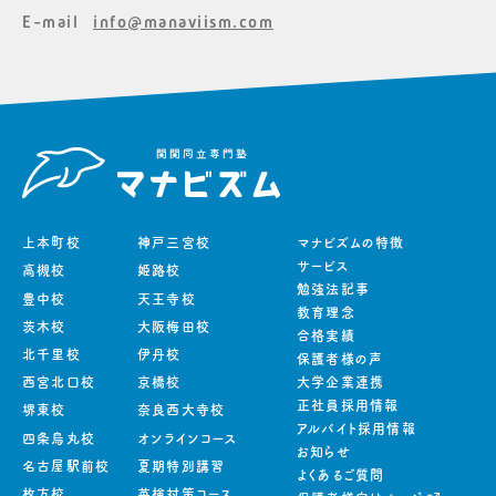
E-mail
info@manaviism.com
上本町校
神戸三宮校
マナビズムの特徴
サービス
高槻校
姫路校
勉強法記事
豊中校
天王寺校
教育理念
茨木校
大阪梅田校
合格実績
北千里校
伊丹校
保護者様の声
西宮北口校
京橋校
大学企業連携
正社員採用情報
堺東校
奈良西大寺校
アルバイト採用情報
四条烏丸校
オンラインコース
お知らせ
名古屋駅前校
夏期特別講習
よくあるご質問
枚方校
英検対策コース