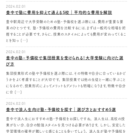
2024.02.01
豊中で塾に費用を抑えて通える5校｜平均的な費用を解説
豊中駅周辺で大学受験のための塾・予備校を選ぶ際には、費用が重要な要
素のひとつです。 塾・予備校の費用を比較するには、まずは一般的な相場を把
握することが必要です。さらに、授業のスタイルによっても費用が変わってくるこ
とを知っ […]
2024.02.01
豊中の塾・予備校で集団授業を受けられる！大学受験に向けた選
び方
集団授業形式の塾や予備校を選ぶ際には、その特徴や自分に合っているかど
うかをよく考慮することが大切です。 集団授業では他の生徒と一緒に学ぶこと
になるので、授業形式によってメリットもデメリットも明確になります。特徴や自分
に合 […]
2024.02.01
豊中で浪人生向け塾・予備校を探す｜選び方とおすすめ5選
豊中で浪人生におすすめの塾・予備校をお探しですね。 浪人生は、高校の授
業がない分、自分の勉強スタイルを見つける必要があります。 しかし、安定した
学習環境の確率が難しいと感じることも多いでしょう。 浪人生が塾や予備校を