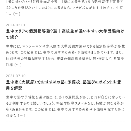
「塾に通いたいけど料金面が不安」 「塾にお金を払うなら勉強習慣が定着す
るところを選びたい」 このようにお考えなら、マナビズムがおすすめです。 生徒
1人 […]
2024.02.01
豊中エリアの個別指導塾9選｜高校生が通いやすい大学受験向け
で紹介
豊中には、マンツーマンや少人数で大学受験対策ができる個別指導塾が多数
あります。 この記事では、豊中でおすすめの塾・予備校をまとめています。 また、
個別指導の特徴も解説するため、複数の個別指導塾を比較・検討して、希望や
目標 […]
2021.07.10
豊中市（大阪府）でおすすめの塾・予備校！塾選びのポイントや費
用を解説
豊中で塾や予備校を選ぶ際には、多くの選択肢があり、どれが自分に合ってい
るか判断するのは難しいでしょう。料金や指導スタイルなど、特徴が異なる塾が
多くあるからです。 この記事では、豊中でおすすめの塾や予備校を探すために
必要な […]