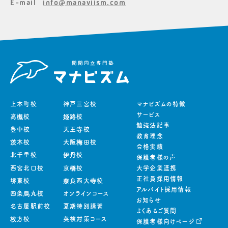
E-mail
info@manaviism.com
上本町校
神戸三宮校
マナビズムの特徴
サービス
高槻校
姫路校
勉強法記事
豊中校
天王寺校
教育理念
茨木校
大阪梅田校
合格実績
北千里校
伊丹校
保護者様の声
西宮北口校
京橋校
大学企業連携
正社員採用情報
堺東校
奈良西大寺校
アルバイト採用情報
四条烏丸校
オンラインコース
お知らせ
名古屋駅前校
夏期特別講習
よくあるご質問
枚方校
英検対策コース
保護者様向けページ