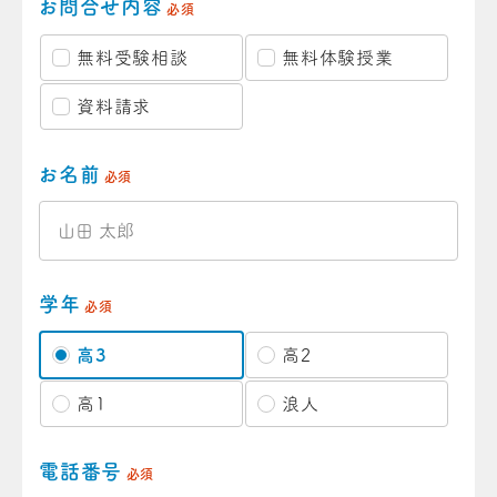
お問合せ内容
必須
無料受験相談
無料体験授業
資料請求
お名前
必須
学年
必須
高3
高2
高1
浪人
電話番号
必須