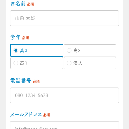
お名前
必須
学年
必須
高3
高2
高1
浪人
電話番号
必須
メールアドレス
必須