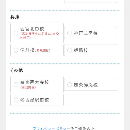
兵庫
西宮北口校
神戸三宮校
（高3・既卒生は定員のため受
付終了）
伊丹校
姫路校
（新規開校）
その他
奈良西大寺校
四条烏丸校
（新規開校）
名古屋駅前校
プライバシーポリシー
をご確認の上、