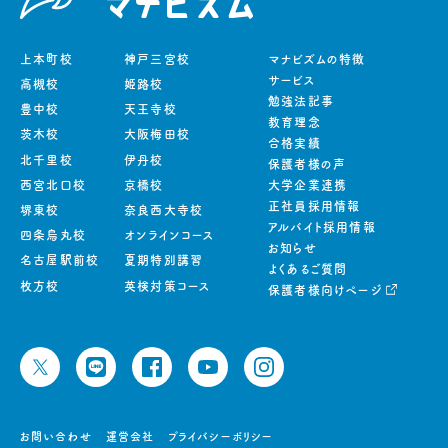
上本町校
神戸三宮校
マナビズムの特徴
サービス
高槻校
姫路校
勉強法記事
豊中校
天王寺校
教育理念
茨木校
大阪梅田校
合格実績
北千里校
伊丹校
保護者様の声
西宮北口校
京橋校
大学企業連携
正社員採用情報
堺東校
奈良西大寺校
アルバイト採用情報
四条烏丸校
オンラインコース
お知らせ
名古屋駅前校
夏期特別講習
よくあるご質問
枚方校
英検対策コース
保護者様向けページ
お問い合わせ
運営会社
プライバシーポリシー