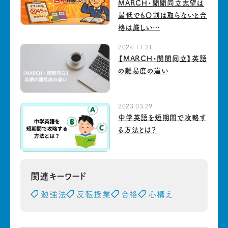
MARCH・関関同立志望は
最低でも〇割は取らないと合
格は厳しい…
2024.11.21
【MARCH・関関同立】英語
の難易度の違い
2023.03.29
中学英語を短期間で攻略す
る方法とは？
関連キーワード
勉強法
反転授業
合格
心構え