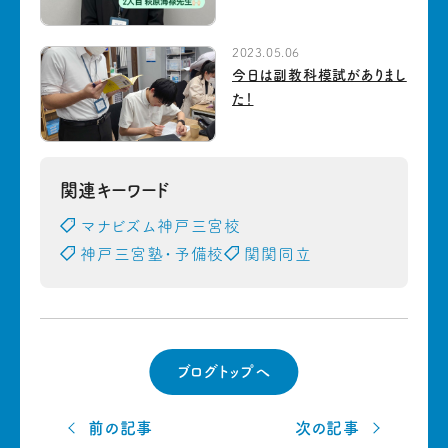
2023.05.06
今日は副教科模試がありまし
た！
関連キーワード
マナビズム神戸三宮校
神戸三宮塾・予備校
関関同立
ブログトップへ
前の記事
次の記事