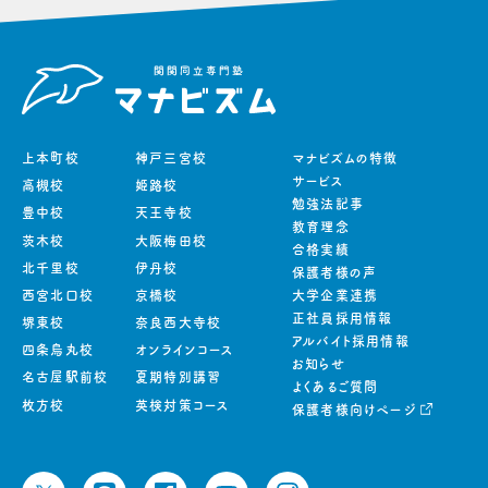
上本町校
神戸三宮校
マナビズムの特徴
サービス
高槻校
姫路校
勉強法記事
豊中校
天王寺校
教育理念
茨木校
大阪梅田校
合格実績
北千里校
伊丹校
保護者様の声
西宮北口校
京橋校
大学企業連携
正社員採用情報
堺東校
奈良西大寺校
アルバイト採用情報
四条烏丸校
オンラインコース
お知らせ
名古屋駅前校
夏期特別講習
よくあるご質問
枚方校
英検対策コース
保護者様向けページ