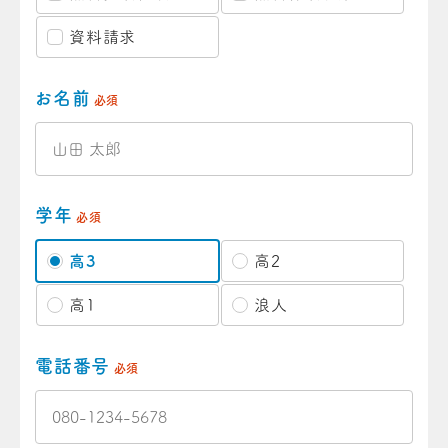
資料請求
お名前
必須
学年
必須
高3
高2
高1
浪人
電話番号
必須