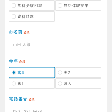
無料受験相談
無料体験授業
資料請求
お名前
必須
学年
必須
高3
高2
高1
浪人
電話番号
必須