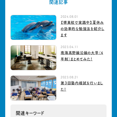
関連記事
2024.08.01
【堺東校で実践中】夏休み
の効率的な勉強法を紹介し
ます
2023.04.11
南海高野線沿線の大学（4
年制）まとめてみた！
2023.08.21
第３回塾内模試を行いまし
た！
関連キーワード