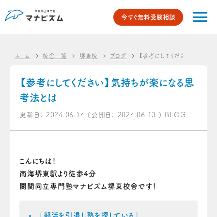
今すぐ無料受験相談
ホーム
校舎一覧
堺東校
ブログ
【参考にしてください】気持ち
【参考にしてください】気持ちが楽になる思
考法とは
更新日：
2024.06.14
（公開日：
2024.06.13
）
BLOG
こんにちは！
南海堺東駅より徒歩4分
関関同立専門塾マナビズム堺東校舎です！
「部活を引退し塾を探している」