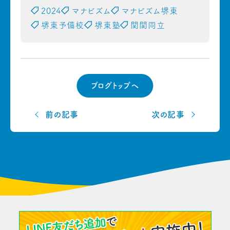
2024
マナビズム
マナビズム堺東
堺東予備校
堺東塾
関関同立
ブログトップへ
前の記事
次の記事