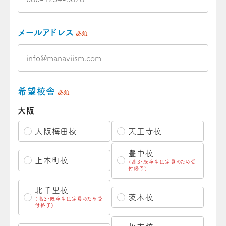
メールアドレス
必須
希望校舎
必須
大阪
大阪梅田校
天王寺校
豊中校
上本町校
（高3・既卒生は定員のため受
付終了）
北千里校
茨木校
（高3・既卒生は定員のため受
付終了）