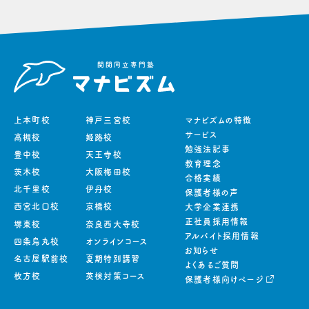
上本町校
神戸三宮校
マナビズムの特徴
サービス
高槻校
姫路校
勉強法記事
豊中校
天王寺校
教育理念
茨木校
大阪梅田校
合格実績
北千里校
伊丹校
保護者様の声
西宮北口校
京橋校
大学企業連携
正社員採用情報
堺東校
奈良西大寺校
アルバイト採用情報
四条烏丸校
オンラインコース
お知らせ
名古屋駅前校
夏期特別講習
よくあるご質問
枚方校
英検対策コース
保護者様向けページ