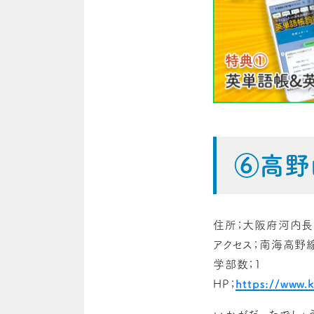
⑥高野
住所；大阪府河内長
アクセス；南海高野
学部数；1
HP；
https://www.k