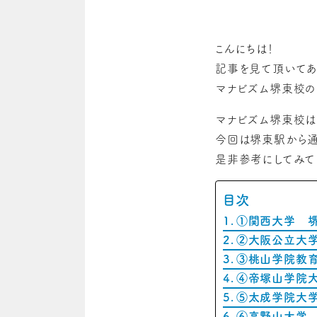
こんにちは！
記事を見て頂いてあ
マナビズム堺東校の
マナビズム堺東校は
今回は堺東駅から通
是非参考にしてみて
目次
①関西大学 堺
②大阪公立大学
③桃山学院教
④帝塚山学院
⑤太成学院大
⑥高野山大学 