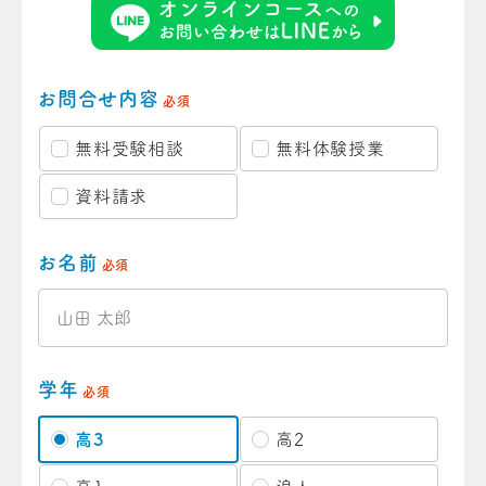
お問合せ内容
必須
無料受験相談
無料体験授業
資料請求
お名前
必須
学年
必須
高3
高2