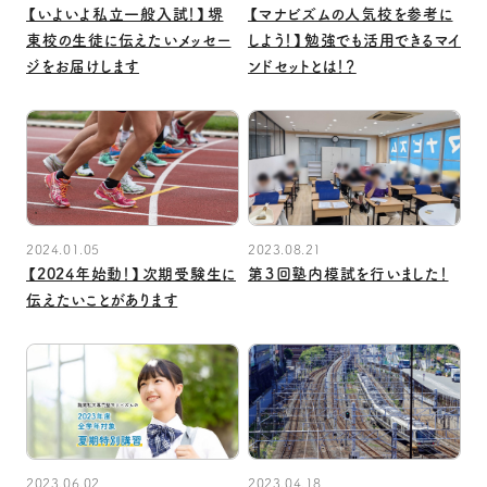
【いよいよ私立一般入試！】堺
【マナビズムの人気校を参考に
東校の生徒に伝えたいメッセー
しよう！】勉強でも活用できるマイ
ジをお届けします
ンドセットとは！？
2024.01.05
2023.08.21
【2024年始動！】次期受験生に
第３回塾内模試を行いました！
伝えたいことがあります
2023.06.02
2023.04.18