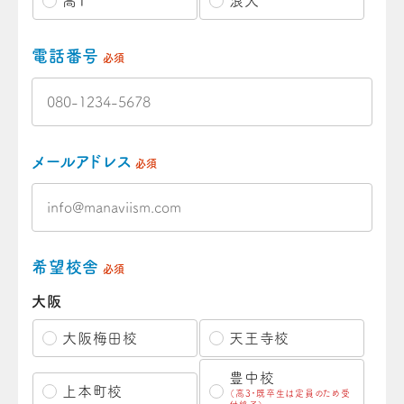
高1
浪人
電話番号
必須
メールアドレス
必須
希望校舎
必須
大阪
大阪梅田校
天王寺校
豊中校
上本町校
（高3・既卒生は定員のため受