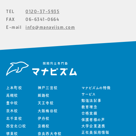
TEL
0120-37-5935
FAX
06-6341-0664
E-mail
info@manaviism.com
上本町校
神戸三宮校
マナビズムの特徴
サービス
高槻校
姫路校
勉強法記事
豊中校
天王寺校
教育理念
茨木校
大阪梅田校
合格実績
北千里校
伊丹校
保護者様の声
西宮北口校
京橋校
大学企業連携
正社員採用情報
堺東校
奈良西大寺校