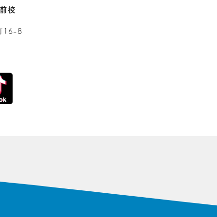
駅前校
16-8
階